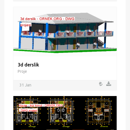
3d derslik
Proje
31 Jan