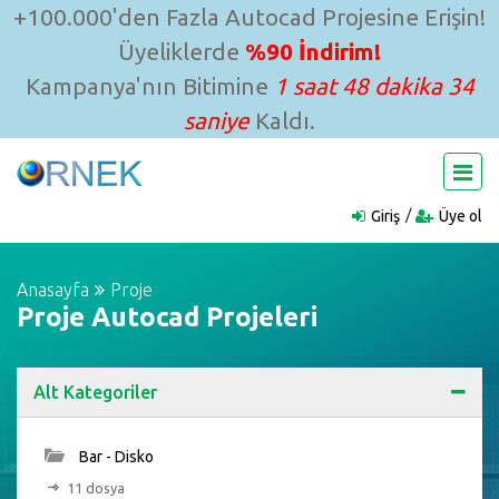
+100.000'den Fazla Autocad Projesine Erişin!
Üyeliklerde
%90 İndirim!
Kampanya'nın Bitimine
1 saat 48 dakika 33
saniye
Kaldı.
Giriş
Üye ol
Anasayfa
Proje
Proje Autocad Projeleri
Alt Kategoriler
Bar - Disko
11 dosya