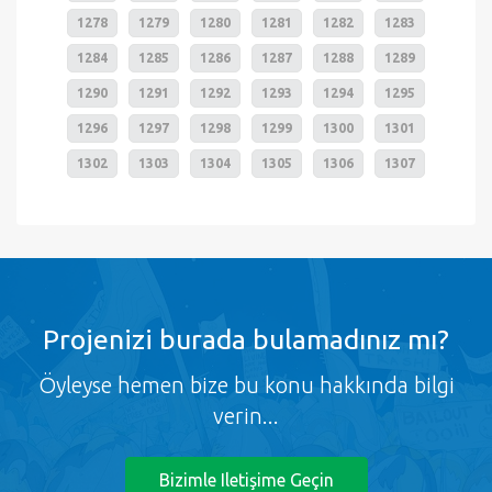
1278
1279
1280
1281
1282
1283
1284
1285
1286
1287
1288
1289
1290
1291
1292
1293
1294
1295
1296
1297
1298
1299
1300
1301
1302
1303
1304
1305
1306
1307
Projenizi burada bulamadınız mı?
Öyleyse hemen bize bu konu hakkında bilgi
verin...
Bizimle Iletişime Geçin