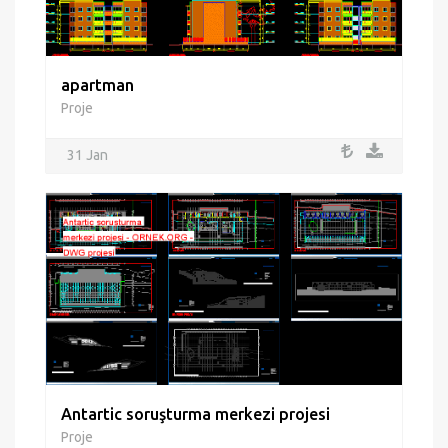
apartman
Proje
31 Jan
Antartic soruşturma merkezi projesi
Proje