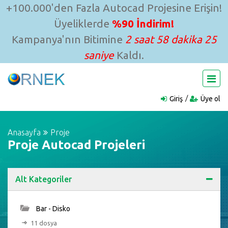
+100.000'den Fazla Autocad Projesine Erişin!
Üyeliklerde
%90 İndirim!
Kampanya'nın Bitimine
2 saat 58 dakika 24
saniye
Kaldı.
Giriş
Üye ol
Anasayfa
Proje
Proje Autocad Projeleri
Alt Kategoriler
Bar - Disko
11 dosya