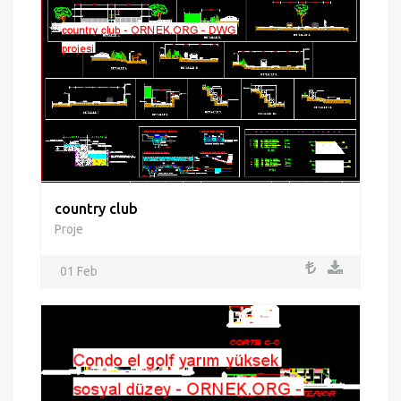
country club
Proje
01 Feb