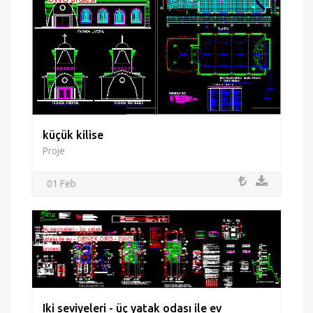
küçük kilise
Proje
01 Feb
Iki seviyeleri - üç yatak odası ile ev