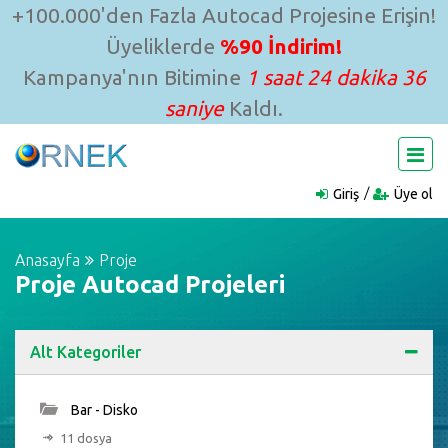
+100.000'den Fazla Autocad Projesine Erişin!
Üyeliklerde
%90 İndirim!
Kampanya'nın Bitimine
1 saat 24 dakika 35
saniye
Kaldı.
Giriş
Üye ol
Anasayfa
Proje
Proje Autocad Projeleri
Alt Kategoriler
Bar - Disko
11 dosya