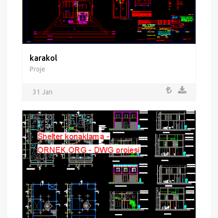
karakol
Proje
31 Jan