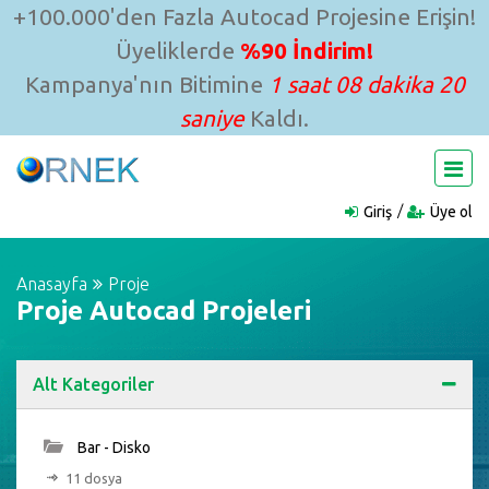
+100.000'den Fazla Autocad Projesine Erişin!
Üyeliklerde
%90 İndirim!
Kampanya'nın Bitimine
1 saat 08 dakika 19
saniye
Kaldı.
Giriş
Üye ol
Anasayfa
Proje
Proje Autocad Projeleri
Alt Kategoriler
Bar - Disko
11 dosya