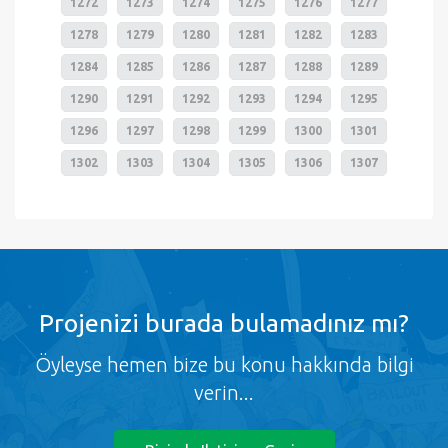
1272
1273
1274
1275
1276
1277
1278
1279
1280
1281
1282
1283
1284
1285
1286
1287
1288
1289
1290
1291
1292
1293
1294
1295
1296
1297
1298
1299
1300
1301
1302
1303
1304
1305
1306
1307
Projenizi burada bulamadınız mı?
Öyleyse hemen bize bu konu hakkında bilgi
verin...