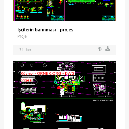
Işçilerin barınması - projesi
Proje
31 Jan