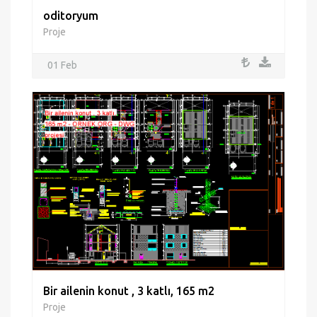
oditoryum
Proje
01 Feb
Bir ailenin konut , 3 katlı, 165 m2
Proje