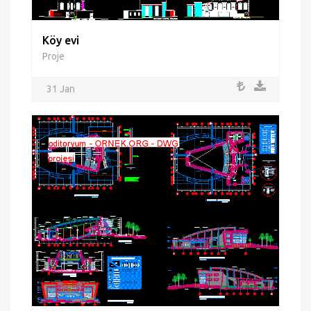
Köy evi
Proje
31 Jan