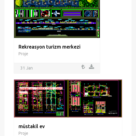
Rekreasyon turizm merkezi
Proje
31 Jan
müstakil ev
Proje