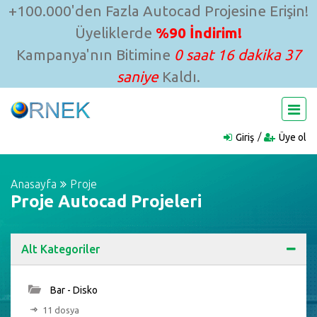
+100.000'den Fazla Autocad Projesine Erişin!
Üyeliklerde
%90 İndirim!
Kampanya'nın Bitimine
0 saat 16 dakika 36
saniye
Kaldı.
Giriş
Üye ol
Anasayfa
Proje
Proje Autocad Projeleri
Alt Kategoriler
Bar - Disko
11 dosya