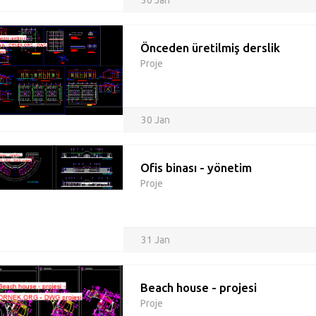
30 Jan
Önceden üretilmiş derslik
Proje
30 Jan
Ofis binası - yönetim
Proje
31 Jan
Beach house - projesi
Proje