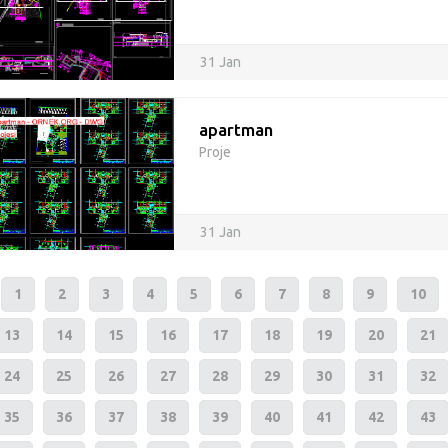
31 Jan
apartman
Proje
31 Jan
1
2
3
4
5
6
7
8
9
10
13
14
15
16
17
18
19
20
21
24
25
26
27
28
29
30
31
32
35
36
37
38
39
40
41
42
43