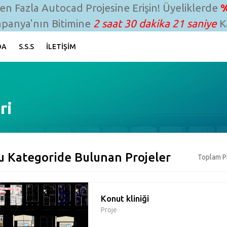
n Fazla Autocad Projesine Erişin! Üyeliklerde
%
panya'nın Bitimine
2 saat 30 dakika 20 saniye
Ka
DA
S.S.S
İLETIŞIM
ri
u Kategoride Bulunan Projeler
Toplam Pr
Konut kliniği
Proje