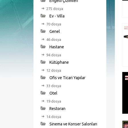
Engelli Çizimleri
275 dosya
Ev - Villa
70 dosya
Genel
46 dosya
Hastane
94 dosya
Kütüphane
12 dosya
Ofis ve Ticari Yapılar
33 dosya
Otel
19 dosya
Restoran
14 dosya
Sinema ve Konser Salonları