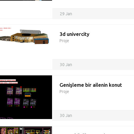
29 Jan
3d univercity
Proje
30 Jan
Genişleme bir ailenin konut
Proje
30 Jan