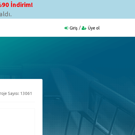
90 İndirim!
ldı.
Giriş
Üye ol
oje Sayısı: 13061