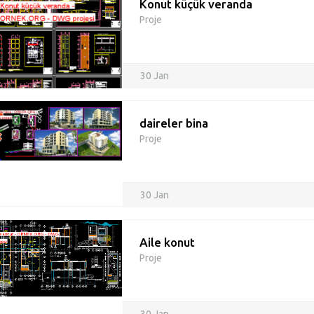
Konut küçük veranda
Proje
30 Jan
daireler bina
Proje
30 Jan
Aile konut
Proje