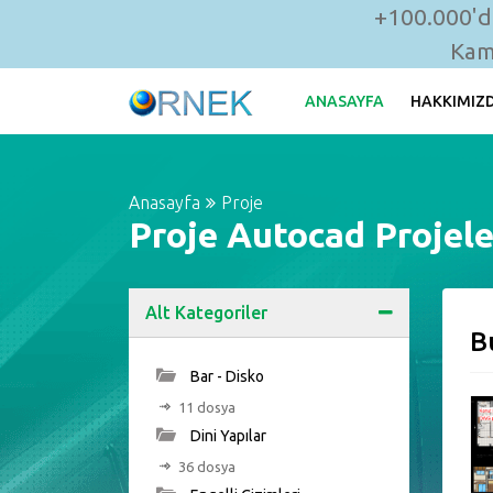
+100.000'de
Kam
ANASAYFA
HAKKIMIZ
Anasayfa
Proje
Proje Autocad Projele
Alt Kategoriler
B
Bar - Disko
11 dosya
Dini Yapılar
36 dosya