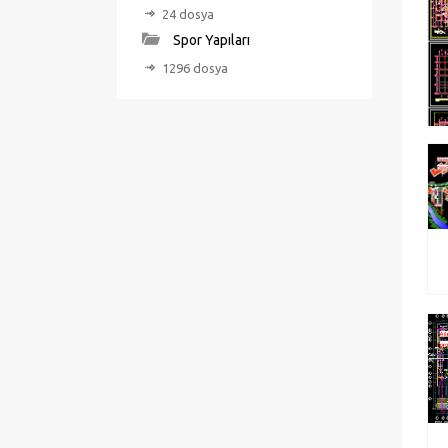
24 dosya
Spor Yapıları
1296 dosya