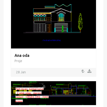
Ana oda
Proje
28 Jan