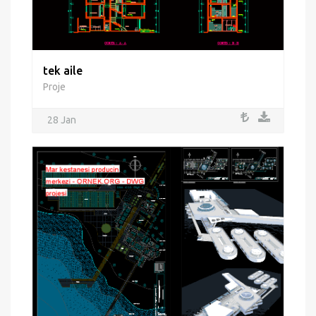
tek aile
Proje
28 Jan