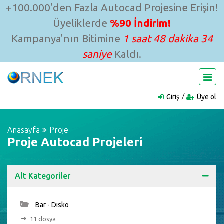
+100.000'den Fazla Autocad Projesine Erişin!
Üyeliklerde
%90 İndirim!
Kampanya'nın Bitimine
1 saat 48 dakika 33
saniye
Kaldı.
Giriş
Üye ol
Anasayfa
Proje
Proje Autocad Projeleri
Alt Kategoriler
Bar - Disko
11 dosya