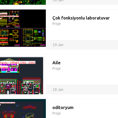
30 Jan
Çok fonksiyonlu laboratuvar
Proje
29 Jan
Aile
Proje
28 Jan
oditoryum
Proje