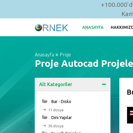
+100.000'de
Kam
ANASAYFA
HAKKIMIZ
Anasayfa
Proje
Proje Autocad Projele
Alt Kategoriler
B
Bar - Disko
11 dosya
Dini Yapılar
36 dosya