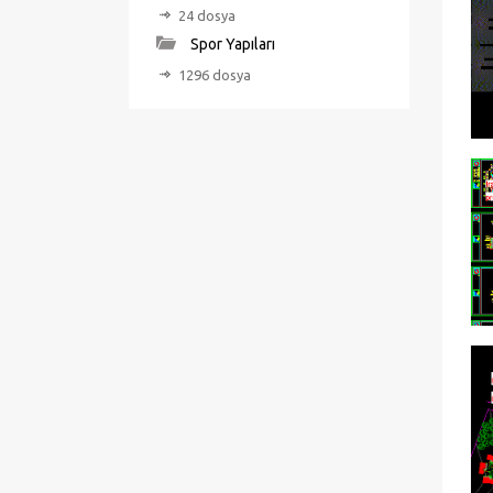
24 dosya
Spor Yapıları
1296 dosya