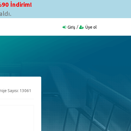
90 İndirim!
ldı.
Giriş
Üye ol
oje Sayısı: 13061