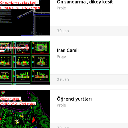
Ön sundurma , dikey kesit
Proje
30 Jan
Iran Camii
Proje
29 Jan
Öğrenci yurtları
Proje