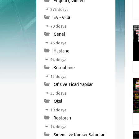
Engelli Çizimleri
275 dosya
Ev - Villa
70 dosya
Genel
46 dosya
Hastane
94 dosya
Kütüphane
12 dosya
Ofis ve Ticari Yapılar
33 dosya
Otel
19 dosya
Restoran
14 dosya
Sinema ve Konser Salonları