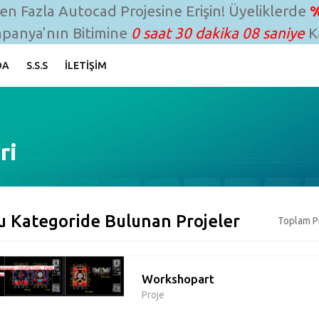
n Fazla Autocad Projesine Erişin! Üyeliklerde
%
panya'nın Bitimine
0 saat 30 dakika 07 saniye
Ka
DA
S.S.S
İLETIŞIM
ri
u Kategoride Bulunan Projeler
Toplam Pr
Workshopart
Proje