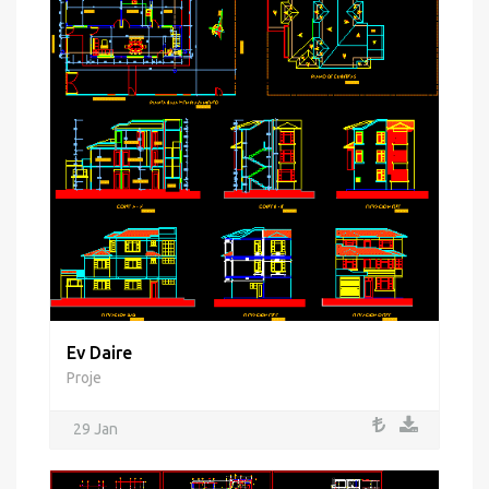
Ev Daire
Proje
29 Jan