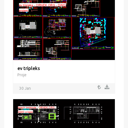
ev tripleks
Proje
30 Jan