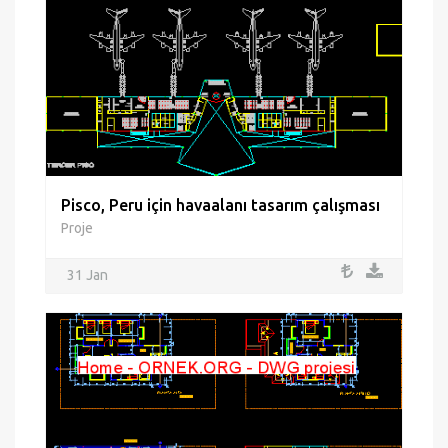
Pisco, Peru için havaalanı tasarım çalışması
Proje
31 Jan