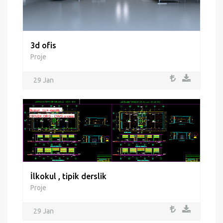
3d ofis
Proje
29 Jan
İlkokul , tipik derslik
Proje
29 Jan