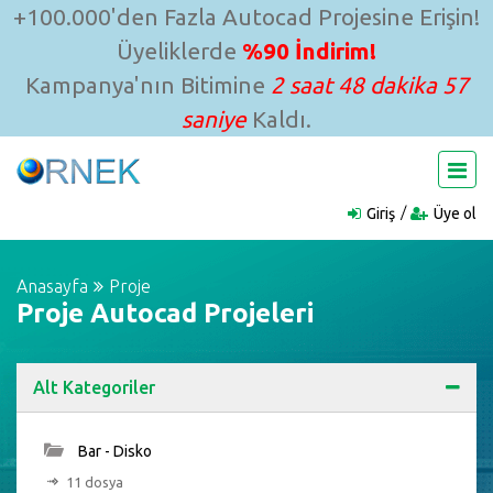
+100.000'den Fazla Autocad Projesine Erişin!
Üyeliklerde
%90 İndirim!
Kampanya'nın Bitimine
2 saat 48 dakika 56
saniye
Kaldı.
Giriş
Üye ol
Anasayfa
Proje
Proje Autocad Projeleri
Alt Kategoriler
Bar - Disko
11 dosya