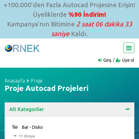
+100.000'den Fazla Autocad Projesine Erişin!
Üyeliklerde
%90 İndirim!
Kampanya'nın Bitimine
2 saat 06 dakika 32
saniye
Kaldı.
Giriş
Üye ol
Anasayfa
Proje
Proje Autocad Projeleri
Alt Kategoriler
Bar - Disko
11 dosya