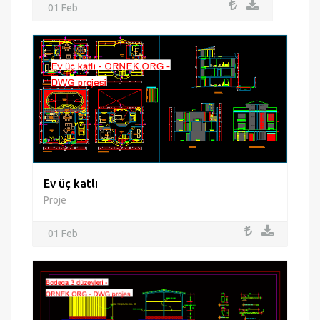
01 Feb
Ev üç katlı
Proje
01 Feb