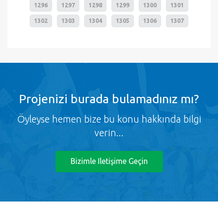
1296
1297
1298
1299
1300
1301
1302
1303
1304
1305
1306
1307
Projenizi burada bulamadınız mı?
Öyleyse hemen bize bu konu hakkında bilgi
verin...
Bizimle Iletişime Geçin