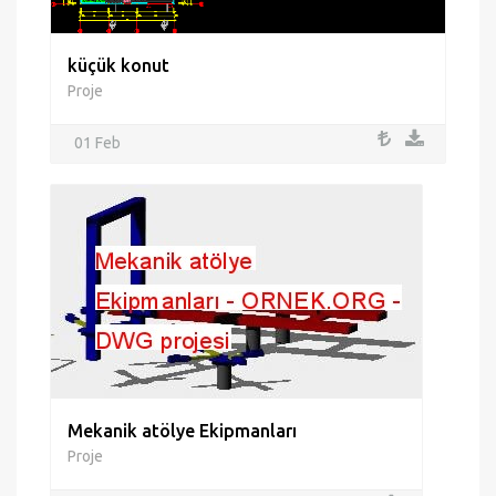
küçük konut
Proje
01 Feb
Mekanik atölye Ekipmanları
Proje