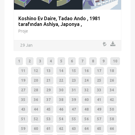
Koshino Ev Daire, Tadao Ando , 1981
tarafından Ashiya, Japonya ,
Proje
29 Jan
1
2
3
4
5
6
7
8
9
10
11
12
13
14
15
16
17
18
19
20
21
22
23
24
25
26
27
28
29
30
31
32
33
34
35
36
37
38
39
40
41
42
43
44
45
46
47
48
49
50
51
52
53
54
55
56
57
58
59
60
61
62
63
64
65
66