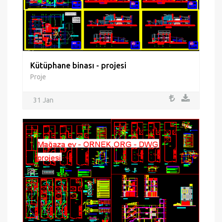
Kütüphane binası - projesi
Proje
31 Jan