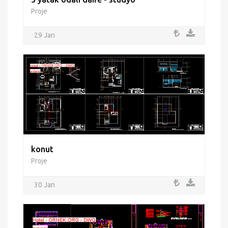
Proje
29 Jan
konut
Proje
30 Jan