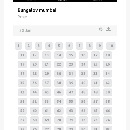
Bungalov mumbai
Proje
30 Jan
1
2
3
4
5
6
7
8
9
10
11
12
13
14
15
16
17
18
19
20
21
22
23
24
25
26
27
28
29
30
31
32
33
34
35
36
37
38
39
40
41
42
43
44
45
46
47
48
49
50
51
52
53
54
55
56
57
58
59
60
61
62
63
64
65
66
67
68
69
70
71
72
73
74
75
76
77
78
79
80
81
82