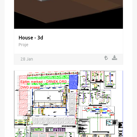
House - 3d
Proje
28 Jan