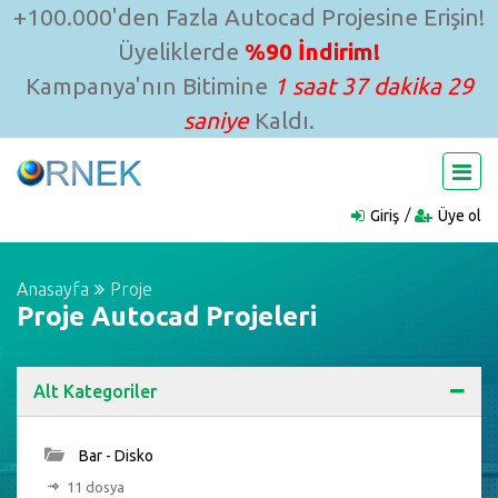
+100.000'den Fazla Autocad Projesine Erişin!
Üyeliklerde
%90 İndirim!
Kampanya'nın Bitimine
1 saat 37 dakika 28
saniye
Kaldı.
Giriş
Üye ol
Anasayfa
Proje
Proje Autocad Projeleri
Alt Kategoriler
Bar - Disko
11 dosya