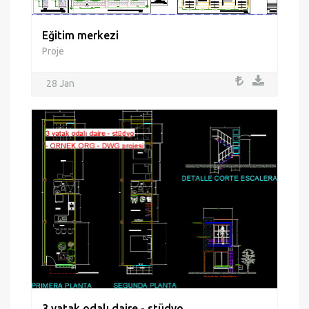
Eğitim merkezi
Proje
28 Jan
3 yatak odalı daire - stüdyo