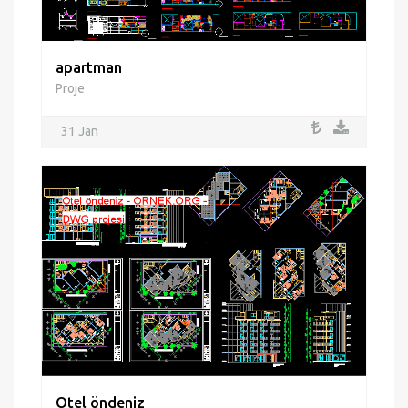
apartman
Proje
31 Jan
Otel öndeniz