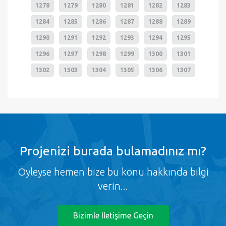
1278
1279
1280
1281
1282
1283
1284
1285
1286
1287
1288
1289
1290
1291
1292
1293
1294
1295
1296
1297
1298
1299
1300
1301
1302
1303
1304
1305
1306
1307
Projenizi burada bulamadınız mı?
Öyleyse hemen bize bu konu hakkında bilgi
verin...
Bizimle Iletişime Geçin