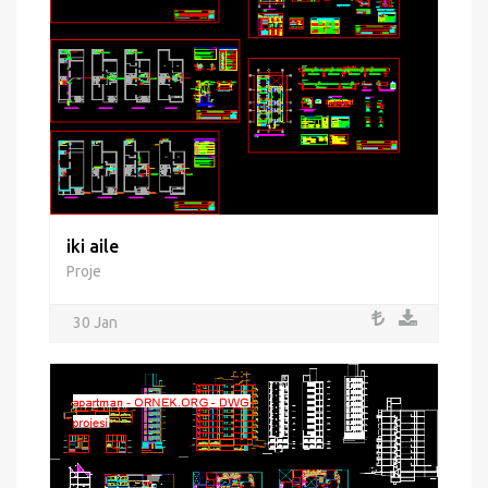
iki aile
Proje
30 Jan