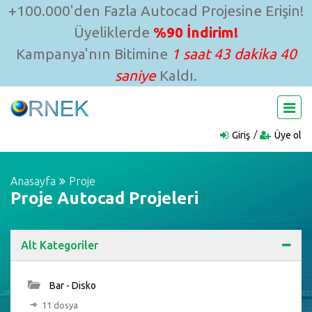
+100.000'den Fazla Autocad Projesine Erişin!
Üyeliklerde
%90 İndirim!
Kampanya'nın Bitimine
1 saat 43 dakika 39
saniye
Kaldı.
Giriş
Üye ol
Anasayfa
Proje
Proje Autocad Projeleri
Alt Kategoriler
Bar - Disko
11 dosya