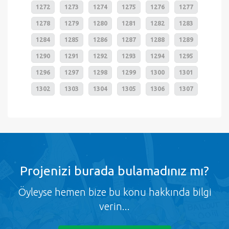
1272
1273
1274
1275
1276
1277
1278
1279
1280
1281
1282
1283
1284
1285
1286
1287
1288
1289
1290
1291
1292
1293
1294
1295
1296
1297
1298
1299
1300
1301
1302
1303
1304
1305
1306
1307
Projenizi burada bulamadınız mı?
Öyleyse hemen bize bu konu hakkında bilgi
verin...