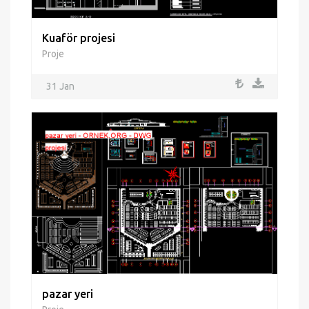
Kuaför projesi
Proje
31 Jan
pazar yeri