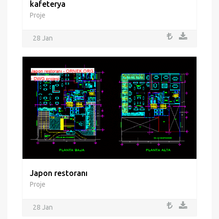
kafeterya
Proje
28 Jan
Japon restoranı
Proje
28 Jan