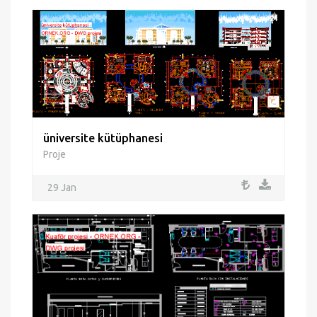
üniversite kütüphanesi
Proje
29 Jan