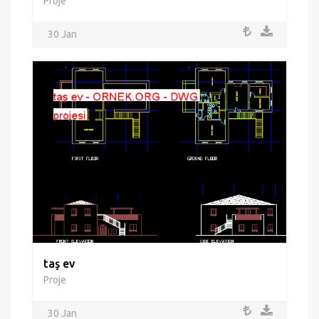
Proje
30 Jan
taş ev
Proje
30 Jan