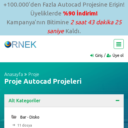
+100.000'den Fazla Autocad Projesine Erişin!
Üyeliklerde
%90 İndirim!
Kampanya'nın Bitimine
2 saat 43 dakika 24
saniye
Kaldı.
Giriş
Üye ol
Anasayfa
Proje
Proje Autocad Projeleri
Alt Kategoriler
Bar - Disko
11 dosya