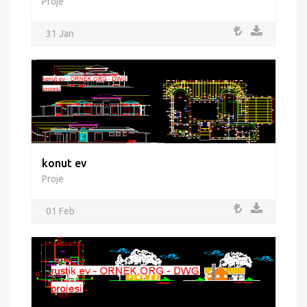
Proje
31 Jan
konut ev
Proje
01 Feb