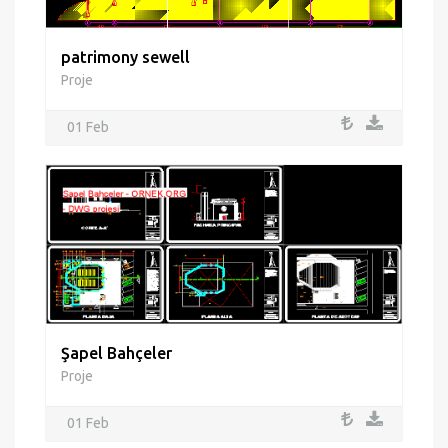
patrimony sewell
Proje
01 Feb
Şapel Bahçeler
Proje
01 Feb