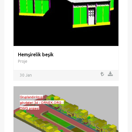
Hemşirelik beşik
Proje
30 Jan