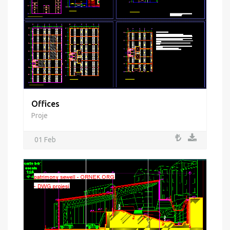
Offices
Proje
01 Feb