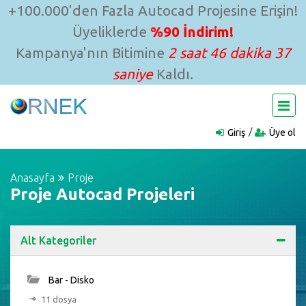
+100.000'den Fazla Autocad Projesine Erişin!
Üyeliklerde
%90 İndirim!
Kampanya'nın Bitimine
2 saat 46 dakika 36
saniye
Kaldı.
Giriş
Üye ol
Anasayfa
Proje
Proje Autocad Projeleri
Alt Kategoriler
Bar - Disko
11 dosya