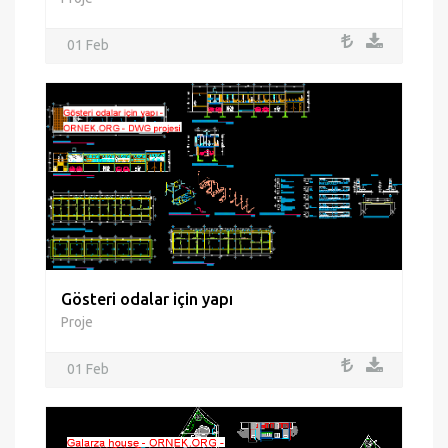
01 Feb
Gösteri odalar için yapı
Proje
01 Feb