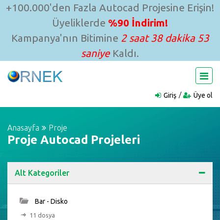
+100.000'den Fazla Autocad Projesine Erişin!
Üyeliklerde
%90 İndirim!
Kampanya'nın Bitimine
2 saat 38 dakika 52
saniye
Kaldı.
Giriş
Üye ol
Anasayfa
Proje
Proje Autocad Projeleri
Alt Kategoriler
Bar - Disko
11 dosya