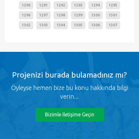
1290
1291
1292
1293
1294
1295
1296
1297
1298
1299
1300
1301
1302
1303
1304
1305
1306
1307
Projenizi burada bulamadınız mı?
Öyleyse hemen bize bu konu hakkında bilgi
verin...
Bizimle Iletişime Geçin