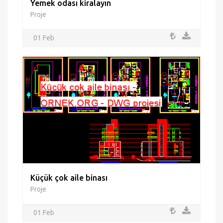
Yemek odası kiralayın
Proje
01 Feb
Küçük çok aile binası
Proje
01 Feb