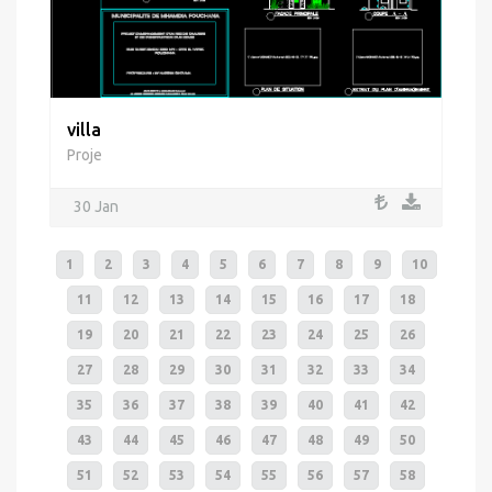
villa
Proje
30 Jan
1
2
3
4
5
6
7
8
9
10
11
12
13
14
15
16
17
18
19
20
21
22
23
24
25
26
27
28
29
30
31
32
33
34
35
36
37
38
39
40
41
42
43
44
45
46
47
48
49
50
51
52
53
54
55
56
57
58