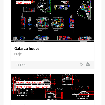
Galarza house
Proje
01 Feb