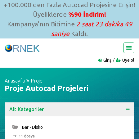
+100.000'den Fazla Autocad Projesine Erişin!
Üyeliklerde
%90 İndirim!
Kampanya'nın Bitimine
2 saat 23 dakika 48
saniye
Kaldı.
Giriş
Üye ol
Anasayfa
Proje
Proje Autocad Projeleri
Alt Kategoriler
Bar - Disko
11 dosya