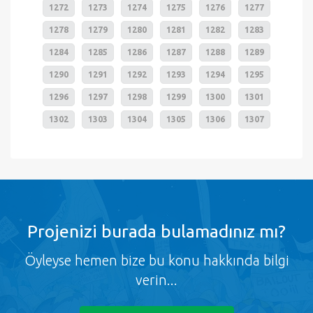
1272
1273
1274
1275
1276
1277
1278
1279
1280
1281
1282
1283
1284
1285
1286
1287
1288
1289
1290
1291
1292
1293
1294
1295
1296
1297
1298
1299
1300
1301
1302
1303
1304
1305
1306
1307
Projenizi burada bulamadınız mı?
Öyleyse hemen bize bu konu hakkında bilgi
verin...