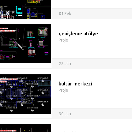
01 Feb
genişleme atölye
Proje
28 Jan
kültür merkezi
Proje
30 Jan