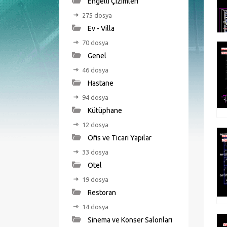
Engelli Çizimleri
275 dosya
Ev - Villa
70 dosya
Genel
46 dosya
Hastane
94 dosya
Kütüphane
12 dosya
Ofis ve Ticari Yapılar
33 dosya
Otel
19 dosya
Restoran
14 dosya
Sinema ve Konser Salonları