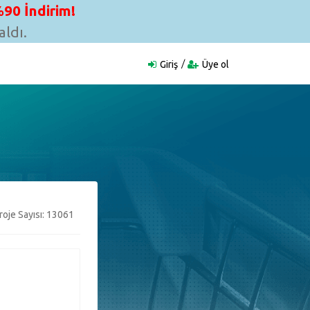
90 İndirim!
ldı.
Giriş
Üye ol
oje Sayısı: 13061