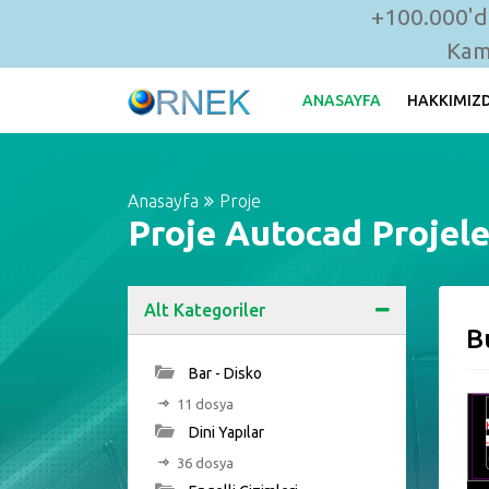
+100.000'de
Kam
ANASAYFA
HAKKIMIZ
Anasayfa
Proje
Proje Autocad Projele
Alt Kategoriler
B
Bar - Disko
11 dosya
Dini Yapılar
36 dosya