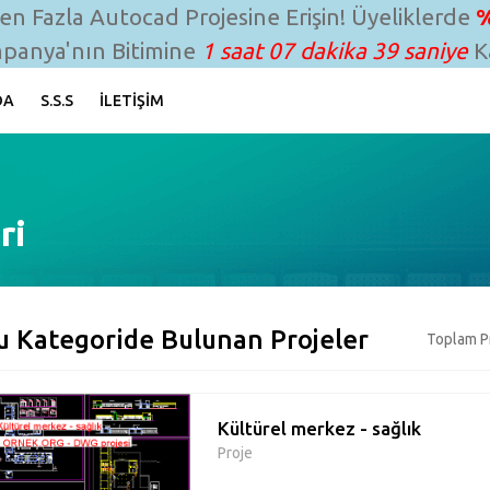
n Fazla Autocad Projesine Erişin! Üyeliklerde
%
panya'nın Bitimine
1 saat 07 dakika 38 saniye
Ka
DA
S.S.S
İLETIŞIM
ri
u Kategoride Bulunan Projeler
Toplam Pr
Kültürel merkez - sağlık
Proje