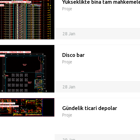
Yükseklikte bina tam mahkemel
Proje
28 Jan
Disco bar
Proje
28 Jan
Gündelik ticari depolar
Proje