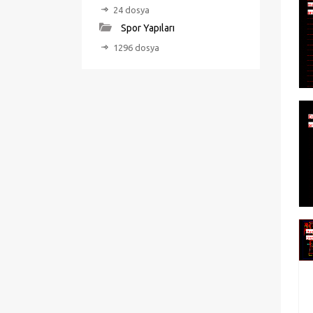
24 dosya
Spor Yapıları
1296 dosya