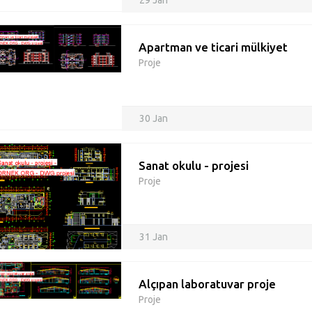
29 Jan
Apartman ve ticari mülkiyet
Proje
30 Jan
Sanat okulu - projesi
Proje
31 Jan
Alçıpan laboratuvar proje
Proje