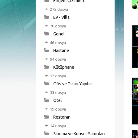
Engelli Çizimleri
275 dosya
Ev - Villa
70 dosya
Genel
46 dosya
Hastane
94 dosya
Kütüphane
12 dosya
Ofis ve Ticari Yapılar
33 dosya
Otel
19 dosya
Restoran
14 dosya
Sinema ve Konser Salonları