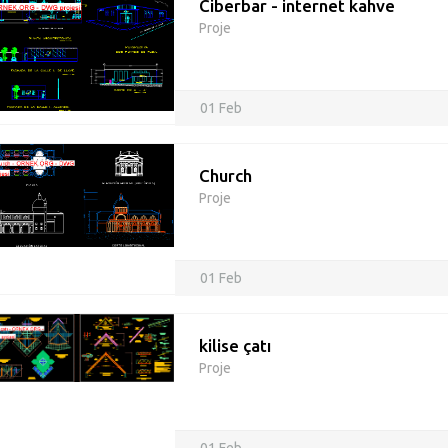
Ciberbar - internet kahve
Proje
01 Feb
Church
Proje
01 Feb
kilise çatı
Proje