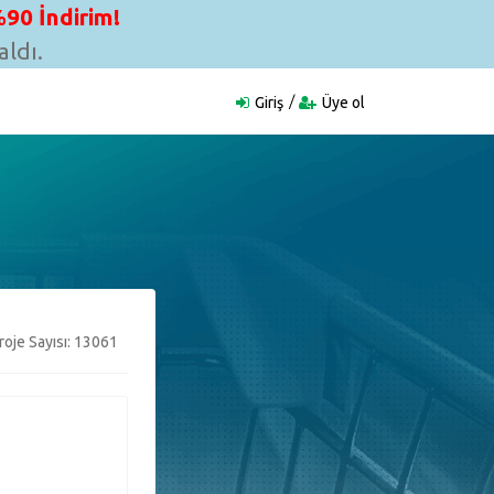
90 İndirim!
ldı.
Giriş
Üye ol
oje Sayısı: 13061