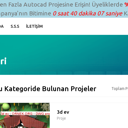
n Fazla Autocad Projesine Erişin! Üyeliklerde
%
panya'nın Bitimine
0 saat 40 dakika 06 saniye
Ka
DA
S.S.S
İLETIŞIM
ri
u Kategoride Bulunan Projeler
Toplam Pr
3d ev
Proje