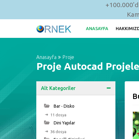
+100.000'de
Kam
ANASAYFA
HAKKIMIZ
Anasayfa
Proje
Proje Autocad Projele
Alt Kategoriler
B
Bar - Disko
11 dosya
Dini Yapılar
36 dosya