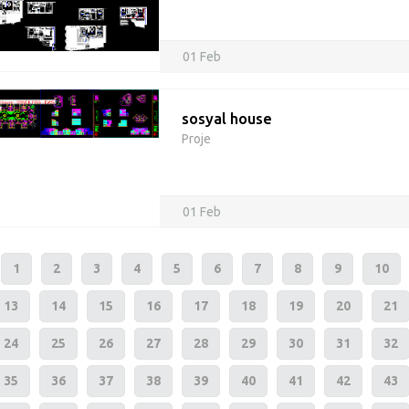
01 Feb
sosyal house
Proje
01 Feb
1
2
3
4
5
6
7
8
9
10
13
14
15
16
17
18
19
20
21
24
25
26
27
28
29
30
31
32
35
36
37
38
39
40
41
42
43