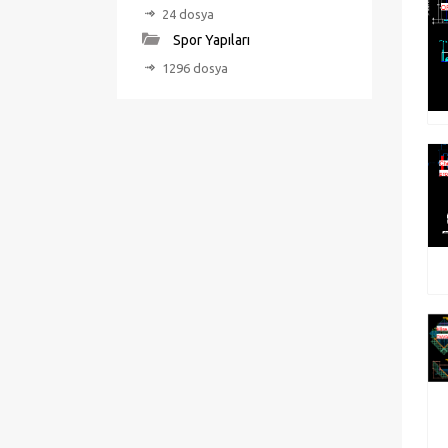
24 dosya
Spor Yapıları
1296 dosya