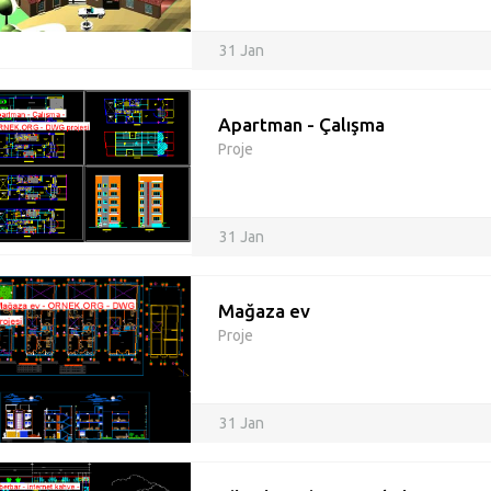
31 Jan
Apartman - Çalışma
Proje
31 Jan
Mağaza ev
Proje
31 Jan