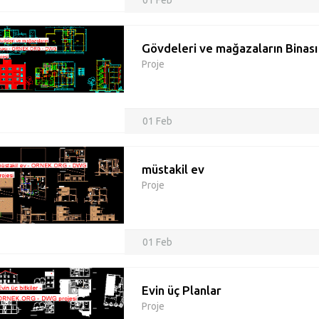
01 Feb
Gövdeleri ve mağazaların Binası
Proje
01 Feb
müstakil ev
Proje
01 Feb
Evin üç Planlar
Proje