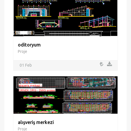
oditoryum
Proje
01 Feb
alışveriş merkezi
Proje