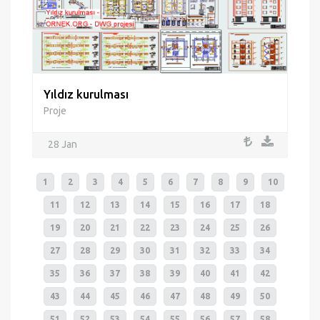
Yıldız kurulması
Proje
28 Jan
1
2
3
4
5
6
7
8
9
10
11
12
13
14
15
16
17
18
19
20
21
22
23
24
25
26
27
28
29
30
31
32
33
34
35
36
37
38
39
40
41
42
43
44
45
46
47
48
49
50
51
52
53
54
55
56
57
58