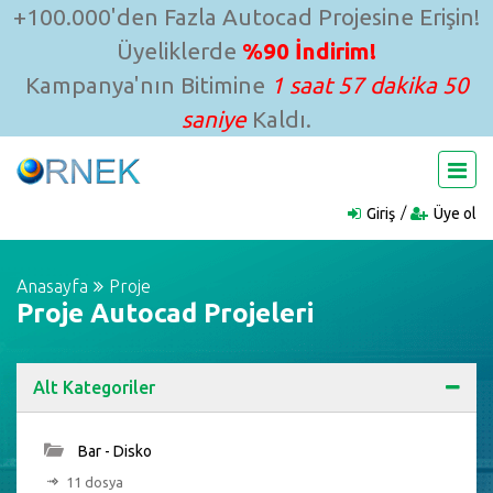
+100.000'den Fazla Autocad Projesine Erişin!
Üyeliklerde
%90 İndirim!
Kampanya'nın Bitimine
1 saat 57 dakika 49
saniye
Kaldı.
Giriş
Üye ol
Anasayfa
Proje
Proje Autocad Projeleri
Alt Kategoriler
Bar - Disko
11 dosya