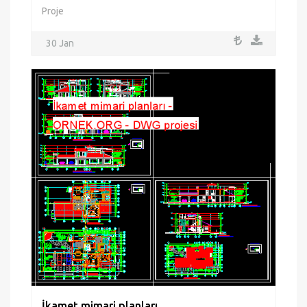
Proje
30 Jan
İkamet mimari planları