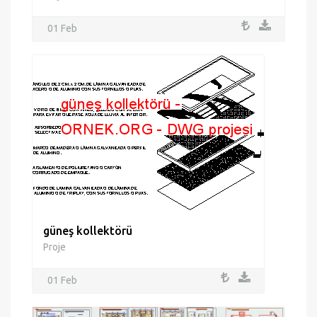
01 Feb
güneş kollektörü
Proje
01 Feb