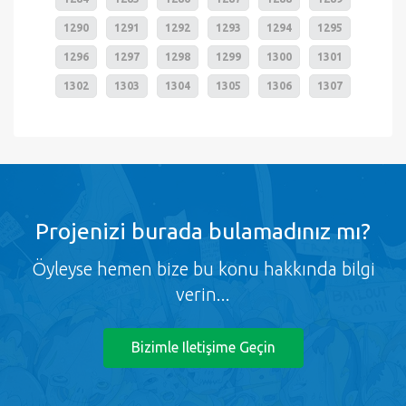
1290
1291
1292
1293
1294
1295
1296
1297
1298
1299
1300
1301
1302
1303
1304
1305
1306
1307
Projenizi burada bulamadınız mı?
Öyleyse hemen bize bu konu hakkında bilgi
verin...
Bizimle Iletişime Geçin