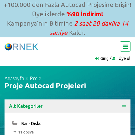
+100.000'den Fazla Autocad Projesine Erişin!
Üyeliklerde
%90 İndirim!
Kampanya'nın Bitimine
2 saat 20 dakika 13
saniye
Kaldı.
Giriş
Üye ol
Anasayfa
Proje
Proje Autocad Projeleri
Alt Kategoriler
Bar - Disko
11 dosya