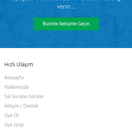
verin...
Bizimle Iletişime Geçin
Hızlı Ulaşım
Anasayfa
Hakkımızda
Sık Sorulan Sorular
İletişim / Destek
Üye Ol
Üye Girişi