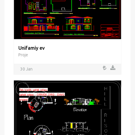
Unifamiy ev
Proje
30 Jan