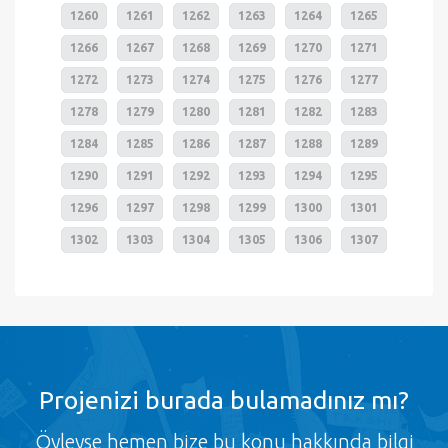
1260
1261
1262
1263
1264
1265
1266
1267
1268
1269
1270
1271
1272
1273
1274
1275
1276
1277
1278
1279
1280
1281
1282
1283
1284
1285
1286
1287
1288
1289
1290
1291
1292
1293
1294
1295
1296
1297
1298
1299
1300
1301
1302
1303
1304
1305
1306
1307
Projenizi burada bulamadınız mı?
Öyleyse hemen bize bu konu hakkında bilgi