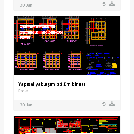
30 Jan
Yapısal yaklaşım bölüm binası
Proje
30 Jan