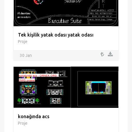
Tek kişilik yatak odası yatak odası
Proje
30 Jan
konağında acs
Proje