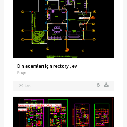
Din adamları için rectory , ev
Proje
29 Jan