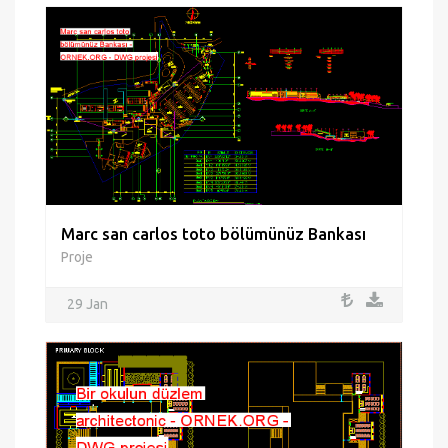
Marc san carlos toto bölümünüz Bankası
Proje
29 Jan