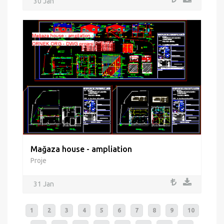
30 Jan
Mağaza house - ampliation
Proje
31 Jan
1
2
3
4
5
6
7
8
9
10