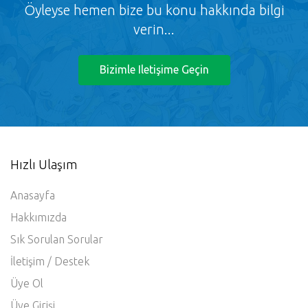
Öyleyse hemen bize bu konu hakkında bilgi
verin...
Bizimle Iletişime Geçin
Hızlı Ulaşım
Anasayfa
Hakkımızda
Sık Sorulan Sorular
İletişim / Destek
Üye Ol
Üye Girişi