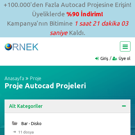
+100.000'den Fazla Autocad Projesine Erişin!
Üyeliklerde
%90 İndirim!
Kampanya'nın Bitimine
1 saat 21 dakika 02
saniye
Kaldı.
Giriş
Üye ol
Anasayfa
Proje
Proje Autocad Projeleri
Alt Kategoriler
Bar - Disko
11 dosya