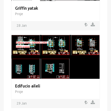
Griffin yatak
Proje
28 Jan
Edifucio aileli
Proje
29 Jan