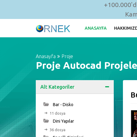
+100.000'de
Kam
ANASAYFA
HAKKIMIZ
Anasayfa
Proje
Proje Autocad Projele
Alt Kategoriler
B
Bar - Disko
11 dosya
Dini Yapılar
36 dosya