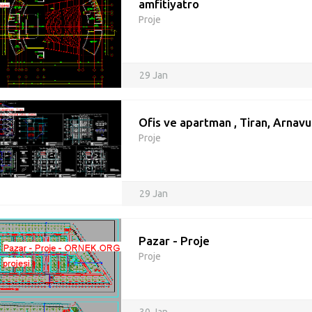
amfitiyatro
Proje
29 Jan
Ofis ve apartman , Tiran, Arnavu
Proje
29 Jan
Pazar - Proje
Proje