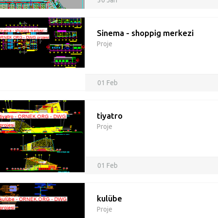
30 Jan
Sinema - shoppig merkezi
Proje
01 Feb
tiyatro
Proje
01 Feb
kulübe
Proje