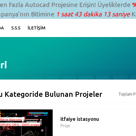
n Fazla Autocad Projesine Erişin! Üyeliklerde
%
panya'nın Bitimine
1 saat 43 dakika 12 saniye
Ka
DA
S.S.S
İLETIŞIM
ri
u Kategoride Bulunan Projeler
Toplam Pr
itfaiye istasyonu
Proje