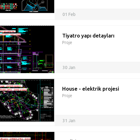
01 Feb
Tiyatro yapı detayları
Proje
30 Jan
House - elektrik projesi
Proje
31 Jan