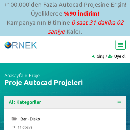
+100.000'den Fazla Autocad Projesine Erişin!
Üyeliklerde
%90 İndirim!
Kampanya'nın Bitimine
0 saat 31 dakika 01
saniye
Kaldı.
Giriş
Üye ol
Anasayfa
Proje
Proje Autocad Projeleri
Alt Kategoriler
Bar - Disko
11 dosya