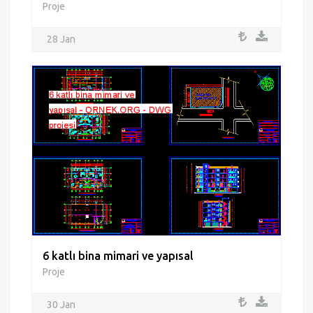
Proje
28 Jan
6 katlı bina mimari ve yapısal
Proje
30 Jan