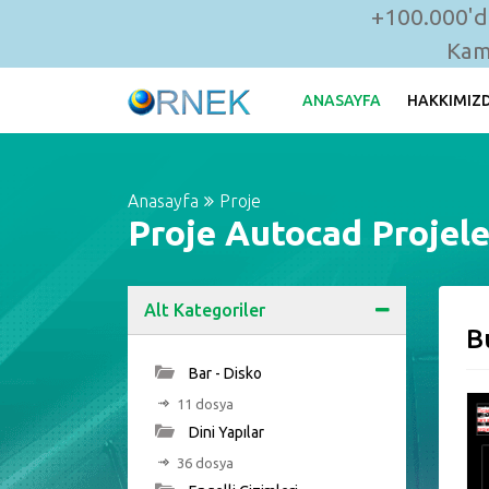
+100.000'de
Kam
ANASAYFA
HAKKIMIZ
Anasayfa
Proje
Proje Autocad Projele
Alt Kategoriler
B
Bar - Disko
11 dosya
Dini Yapılar
36 dosya