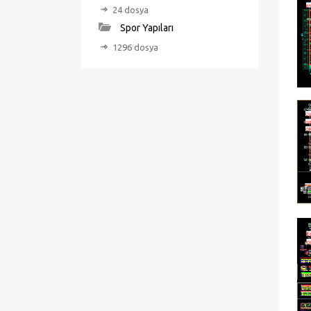
24 dosya
Spor Yapıları
1296 dosya