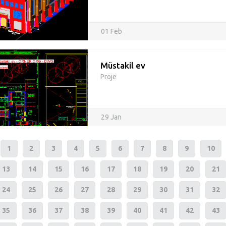
01 Feb
Müstakil ev
Proje
29 Jan
1
2
3
4
5
6
7
8
9
10
13
14
15
16
17
18
19
20
21
24
25
26
27
28
29
30
31
32
35
36
37
38
39
40
41
42
43