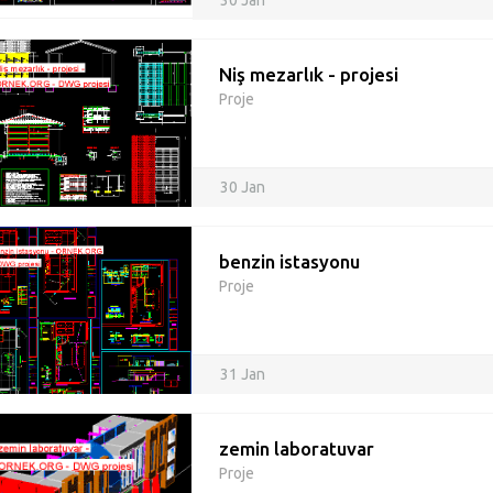
30 Jan
Niş mezarlık - projesi
Proje
30 Jan
benzin istasyonu
Proje
31 Jan
zemin laboratuvar
Proje