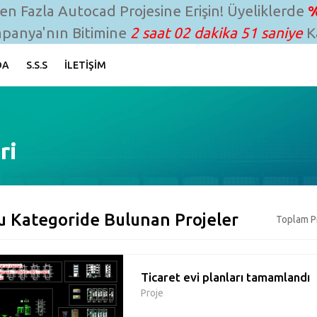
n Fazla Autocad Projesine Erişin! Üyeliklerde
%
panya'nın Bitimine
2 saat 02 dakika 50 saniye
Ka
DA
S.S.S
İLETIŞIM
ri
u Kategoride Bulunan Projeler
Toplam Pr
Ticaret evi planları tamamlandı
Proje