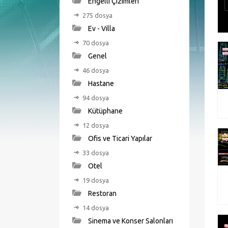
Engelli Çizimleri
275 dosya
Ev - Villa
70 dosya
Genel
46 dosya
Hastane
94 dosya
Kütüphane
12 dosya
Ofis ve Ticari Yapılar
33 dosya
Otel
19 dosya
Restoran
14 dosya
Sinema ve Konser Salonları