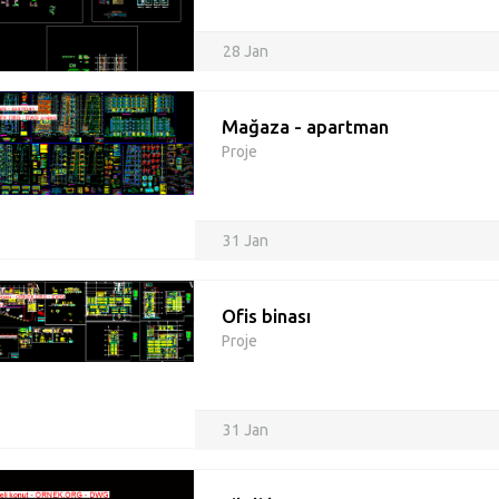
28 Jan
Mağaza - apartman
Proje
31 Jan
Ofis binası
Proje
31 Jan