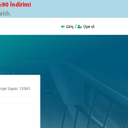
90 İndirim!
ldı.
Giriş
Üye ol
oje Sayısı: 13061