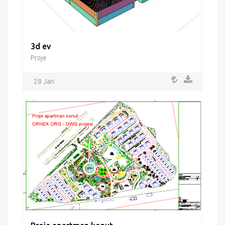
3d ev
Proje
28 Jan