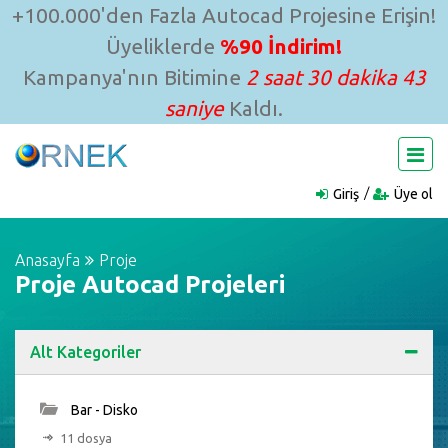
+100.000'den Fazla Autocad Projesine Erişin!
Üyeliklerde
%90 İndirim!
Kampanya'nın Bitimine
2 saat 30 dakika 42
saniye
Kaldı.
Giriş
Üye ol
Anasayfa
Proje
Proje Autocad Projeleri
Alt Kategoriler
Bar - Disko
11 dosya