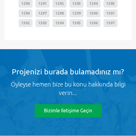
1290
1291
1292
1293
1294
1295
1296
1297
1298
1299
1300
1301
1302
1303
1304
1305
1306
1307
Projenizi burada bulamadınız mı?
Öyleyse hemen bize bu konu hakkında bilgi
verin...
Bizimle Iletişime Geçin