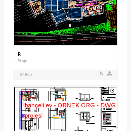
R
Proje
01 Feb