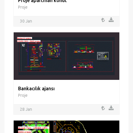
Proje apartman konut
Proje
30 Jan
Bankacılık ajansı
Proje
28 Jan