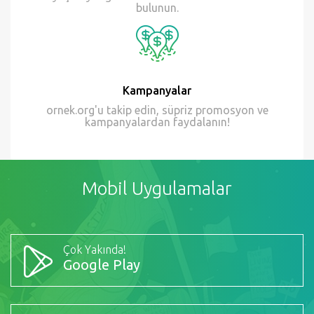
bulunun.
Kampanyalar
ornek.org'u takip edin, süpriz promosyon ve
kampanyalardan faydalanın!
Mobil Uygulamalar
Çok Yakında!
Google Play