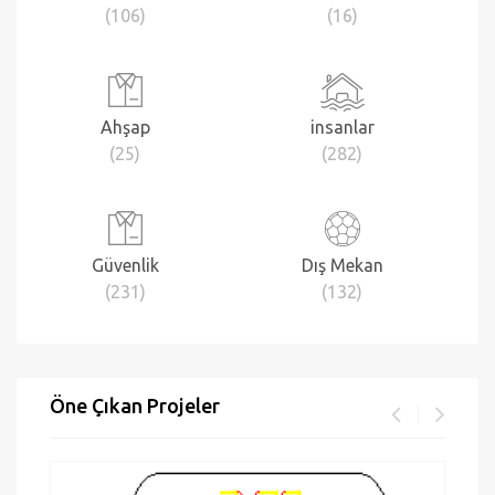
(106)
(16)
Ahşap
insanlar
(25)
(282)
Güvenlik
Dış Mekan
(231)
(132)
Öne Çıkan Projeler