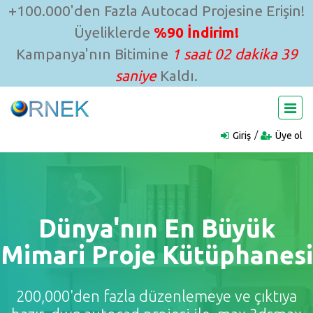
+100.000'den Fazla Autocad Projesine Erişin!
Üyeliklerde
%90 İndirim!
Kampanya'nın Bitimine
1 saat 02 dakika 38
saniye
Kaldı.
Giriş
Üye ol
Dünya'nın En Büyük
Mimari Proje Kütüphanesi
200,000'den fazla düzenlemeye ve çıktıya