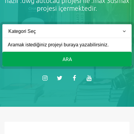
hazır .dwg autocad projesi ile .max 3dsmax
projesi içermektedir.
Kategori Seç
ARA