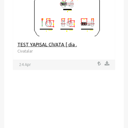
TEST YAPISAL CİVATA [ dia .
Civatalar
24 Apr
P
O
2