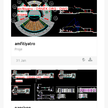
amfitiyatro
Proje
31 Jan
pansiyon