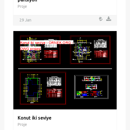
Proje
29 Jan
Konut iki seviye
Proje