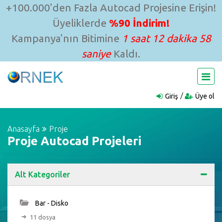
+100.000'den Fazla Autocad Projesine Erişin!
Üyeliklerde
%90 İndirim!
Kampanya'nın Bitimine
1 saat 12 dakika 57
saniye
Kaldı.
Giriş
Üye ol
Anasayfa
Proje
Proje Autocad Projeleri
Alt Kategoriler
Bar - Disko
11 dosya