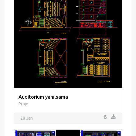
Auditorium yanılsama
Proje
28 Jan