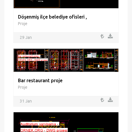
Döşenmiş ilçe belediye ofisleri ,
Proje
29 Jan
Bar restaurant proje
Proje
31 Jan