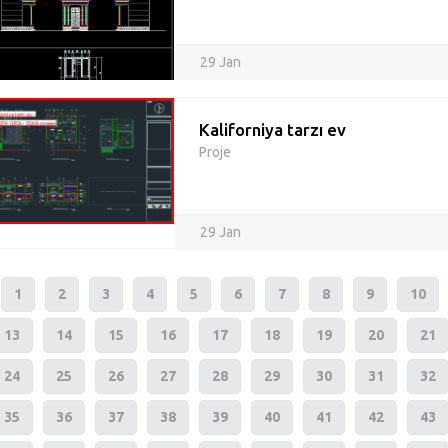
29 Jan
Kaliforniya tarzı ev
Proje
29 Jan
1
2
3
4
5
6
7
8
9
10
13
14
15
16
17
18
19
20
21
24
25
26
27
28
29
30
31
32
35
36
37
38
39
40
41
42
43