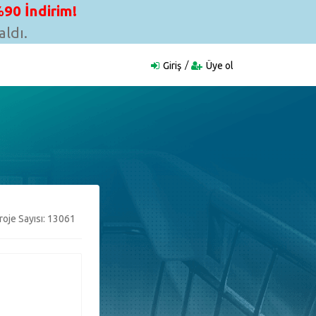
90 İndirim!
ldı.
Giriş
Üye ol
oje Sayısı: 13061