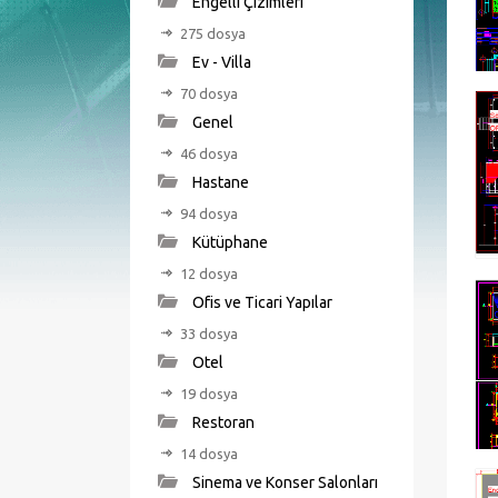
Engelli Çizimleri
275 dosya
Ev - Villa
70 dosya
Genel
46 dosya
Hastane
94 dosya
Kütüphane
12 dosya
Ofis ve Ticari Yapılar
33 dosya
Otel
19 dosya
Restoran
14 dosya
Sinema ve Konser Salonları