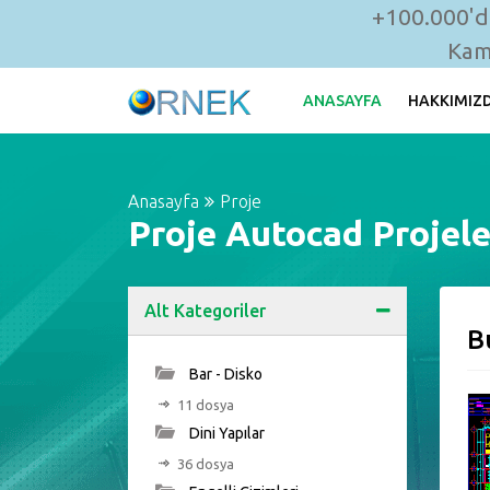
+100.000'de
Kam
ANASAYFA
HAKKIMIZ
Anasayfa
Proje
Proje Autocad Projele
Alt Kategoriler
B
Bar - Disko
11 dosya
Dini Yapılar
36 dosya