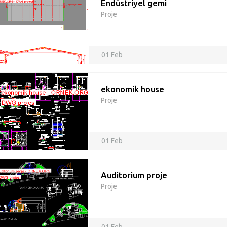
Endüstriyel gemi
Proje
01 Feb
ekonomik house
Proje
01 Feb
Auditorium proje
Proje