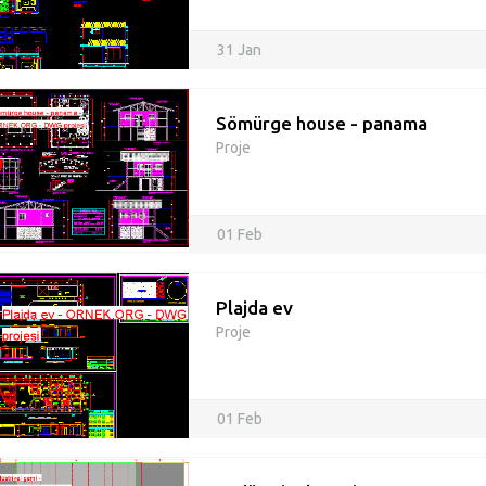
31 Jan
Sömürge house - panama
Proje
01 Feb
Plajda ev
Proje
01 Feb