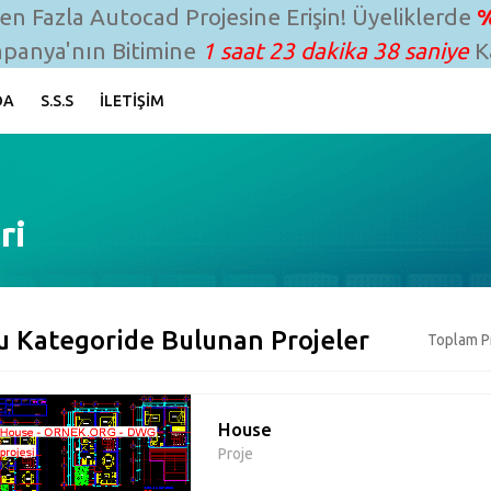
n Fazla Autocad Projesine Erişin! Üyeliklerde
%
panya'nın Bitimine
1 saat 23 dakika 37 saniye
Ka
DA
S.S.S
İLETIŞIM
ri
u Kategoride Bulunan Projeler
Toplam Pr
House
Proje