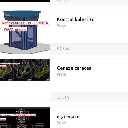
01 Feb
Kontrol kulesi 3d
Proje
01 Feb
Cenaze caracas
Proje
28 Jan
niş cenaze
Proje