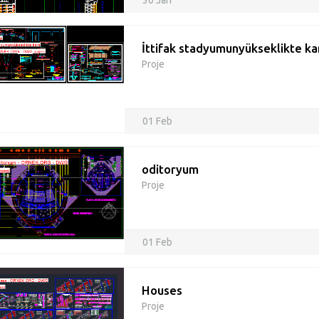
30 Jan
İttifak stadyumunyükseklikte ka
Proje
01 Feb
oditoryum
Proje
01 Feb
Houses
Proje