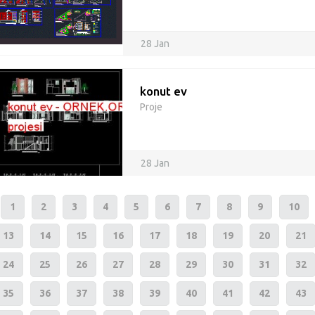
28 Jan
konut ev
Proje
28 Jan
1
2
3
4
5
6
7
8
9
10
13
14
15
16
17
18
19
20
21
24
25
26
27
28
29
30
31
32
35
36
37
38
39
40
41
42
43