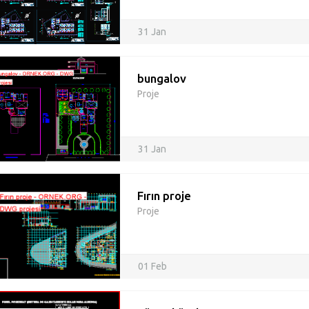
31 Jan
bungalov
Proje
31 Jan
Fırın proje
Proje
01 Feb