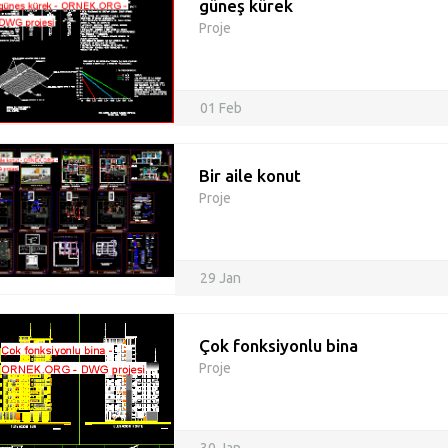
güneş kürek
Proje
01 Feb
Bir aile konut
Proje
29 Jan
Çok fonksiyonlu bina
Proje