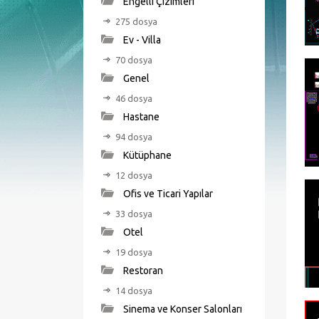
Engelli Çizimleri
275 dosya
Ev - Villa
70 dosya
Genel
46 dosya
Hastane
94 dosya
Kütüphane
12 dosya
Ofis ve Ticari Yapılar
33 dosya
Otel
19 dosya
Restoran
14 dosya
Sinema ve Konser Salonları