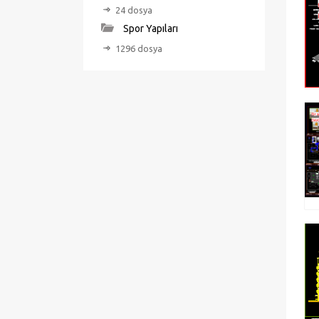
24 dosya
Spor Yapıları
1296 dosya