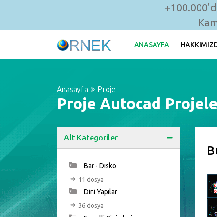
+100.000'de
Kam
ANASAYFA
HAKKIMIZ
Anasayfa
Proje
Proje Autocad Projele
Alt Kategoriler
B
Bar - Disko
11 dosya
Dini Yapılar
36 dosya