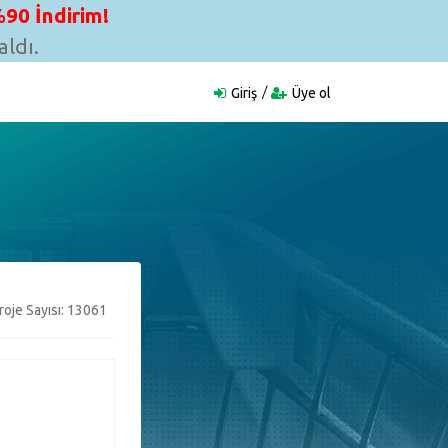
90 İndirim!
ldı.
Giriş
Üye ol
oje Sayısı: 13061