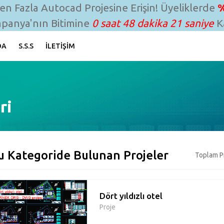
n Fazla Autocad Projesine Erişin! Üyeliklerde
%
panya'nın Bitimine
0 saat 48 dakika 20 saniye
Ka
DA
S.S.S
İLETIŞIM
ri
u Kategoride Bulunan Projeler
Toplam Pr
Dört yıldızlı otel
Proje