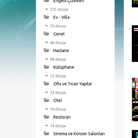
Engelli Çizimleri
275 dosya
Ev - Villa
70 dosya
Genel
46 dosya
Hastane
94 dosya
Kütüphane
12 dosya
Ofis ve Ticari Yapılar
33 dosya
Otel
19 dosya
Restoran
14 dosya
Sinema ve Konser Salonları