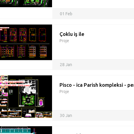
01 Feb
Çoklu iş ile
Proje
28 Jan
Pisco - ica Parish kompleksi - pe
Proje
30 Jan