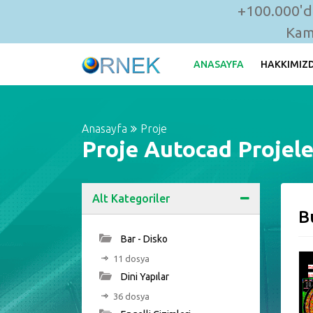
+100.000'de
Kam
ANASAYFA
HAKKIMIZ
Anasayfa
Proje
Proje Autocad Projele
Alt Kategoriler
B
Bar - Disko
11 dosya
Dini Yapılar
36 dosya