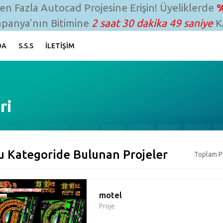
n Fazla Autocad Projesine Erişin! Üyeliklerde
%
panya'nın Bitimine
2 saat 30 dakika 48 saniye
Ka
DA
S.S.S
İLETIŞIM
ri
u Kategoride Bulunan Projeler
Toplam Pr
motel
Proje