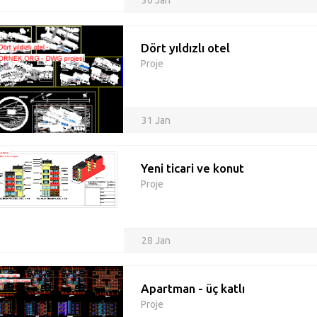
30 Jan
Dört yıldızlı otel
Proje
31 Jan
Yeni ticari ve konut
Proje
28 Jan
Apartman - üç katlı
Proje