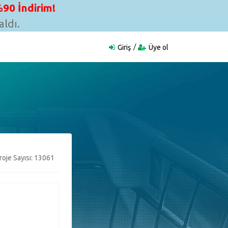
90 İndirim!
ldı.
Giriş
Üye ol
oje Sayısı: 13061