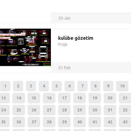
30 Jan
kulübe gözetim
Proje
01 Feb
1
2
3
4
5
6
7
8
9
10
13
14
15
16
17
18
19
20
21
24
25
26
27
28
29
30
31
32
35
36
37
38
39
40
41
42
43