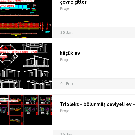
çevre çitler
Proje
30 Jan
küçük ev
Proje
01 Feb
Tripleks - bölünmüş seviyeli ev 
Proje