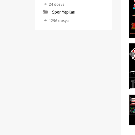
24 dosya
Spor Yapıları
1296 dosya