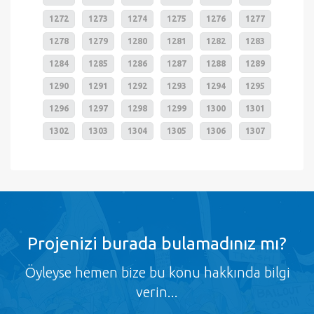
1272
1273
1274
1275
1276
1277
1278
1279
1280
1281
1282
1283
1284
1285
1286
1287
1288
1289
1290
1291
1292
1293
1294
1295
1296
1297
1298
1299
1300
1301
1302
1303
1304
1305
1306
1307
Projenizi burada bulamadınız mı?
Öyleyse hemen bize bu konu hakkında bilgi
verin...