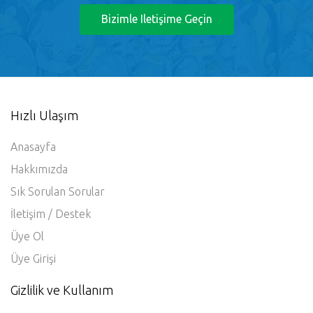
Bizimle Iletişime Geçin
Hızlı Ulaşım
Anasayfa
Hakkımızda
Sık Sorulan Sorular
İletişim / Destek
Üye Ol
Üye Girişi
Gizlilik ve Kullanım