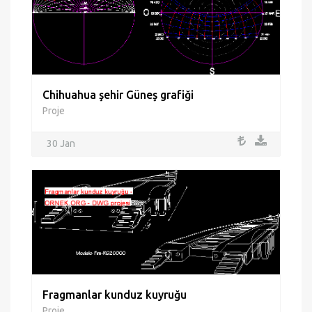
Chihuahua şehir Güneş grafiği
Proje
30 Jan
Fragmanlar kunduz kuyruğu
Proje