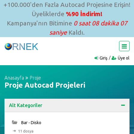
+100.000'den Fazla Autocad Projesine Erişin!
Üyeliklerde
%90 İndirim!
Kampanya'nın Bitimine
0 saat 08 dakika 06
saniye
Kaldı.
Giriş
Üye ol
Anasayfa
Proje
Proje Autocad Projeleri
Alt Kategoriler
Bar - Disko
11 dosya