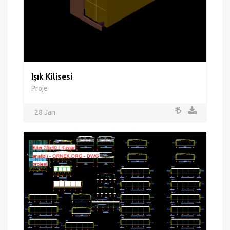
Işık Kilisesi
Proje
28 Jan