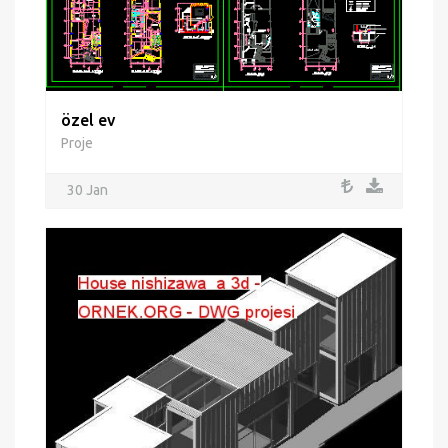
özel ev
Proje
30 Jan