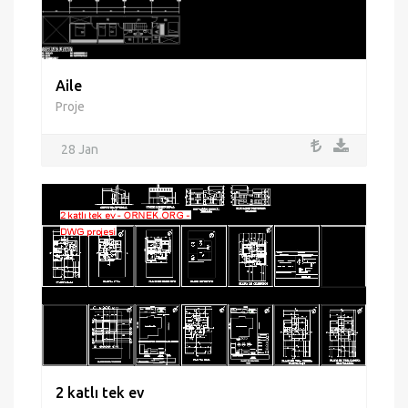
Aile
Proje
28 Jan
2 katlı tek ev