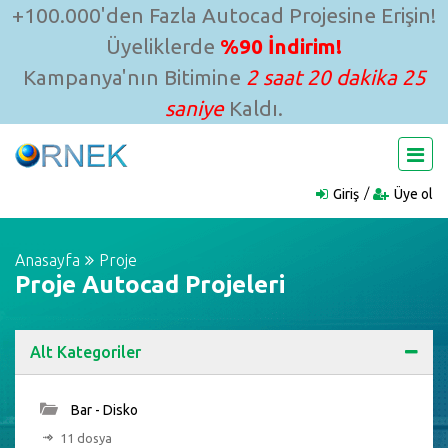
+100.000'den Fazla Autocad Projesine Erişin!
Üyeliklerde
%90 İndirim!
Kampanya'nın Bitimine
2 saat 20 dakika 24
saniye
Kaldı.
Giriş
Üye ol
Anasayfa
Proje
Proje Autocad Projeleri
Alt Kategoriler
Bar - Disko
11 dosya