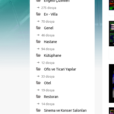
Engelli Çizimleri
275 dosya
Ev - Villa
70 dosya
Genel
46 dosya
Hastane
94 dosya
Kütüphane
12 dosya
Ofis ve Ticari Yapılar
33 dosya
Otel
19 dosya
Restoran
14 dosya
Sinema ve Konser Salonları