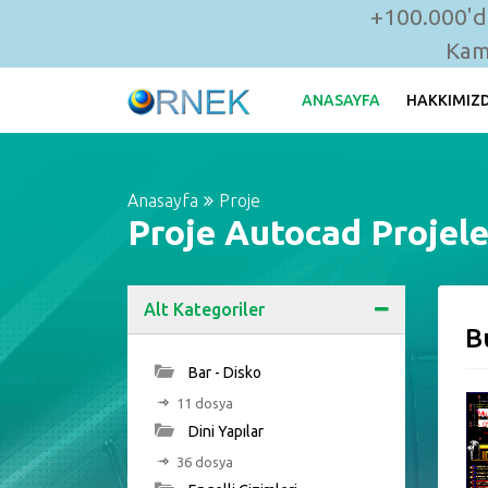
+100.000'de
Kam
ANASAYFA
HAKKIMIZ
Anasayfa
Proje
Proje Autocad Projele
Alt Kategoriler
B
Bar - Disko
11 dosya
Dini Yapılar
36 dosya