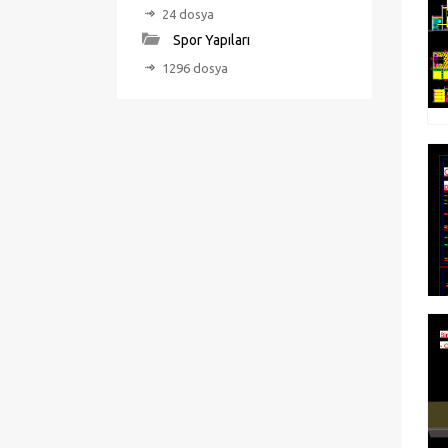
24 dosya
Spor Yapıları
1296 dosya