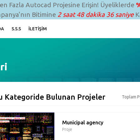
n Fazla Autocad Projesine Erişin! Üyeliklerde
%
panya'nın Bitimine
2 saat 48 dakika 35 saniye
Ka
DA
S.S.S
İLETIŞIM
ri
u Kategoride Bulunan Projeler
Toplam Pr
Municipal agency
Proje