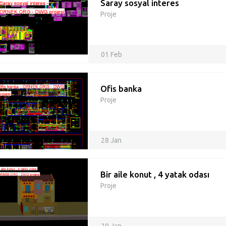
Saray sosyal interes
Proje
01 Feb
Ofis banka
Proje
28 Jan
Bir aile konut , 4 yatak odası
Proje