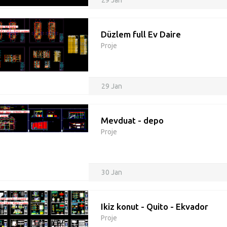
29 Jan
Düzlem full Ev Daire
Proje
29 Jan
Mevduat - depo
Proje
30 Jan
Ikiz konut - Quito - Ekvador
Proje