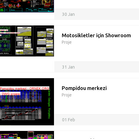
30 Jan
Motosikletler için Showroom
Proje
31 Jan
Pompidou merkezi
Proje
01 Feb