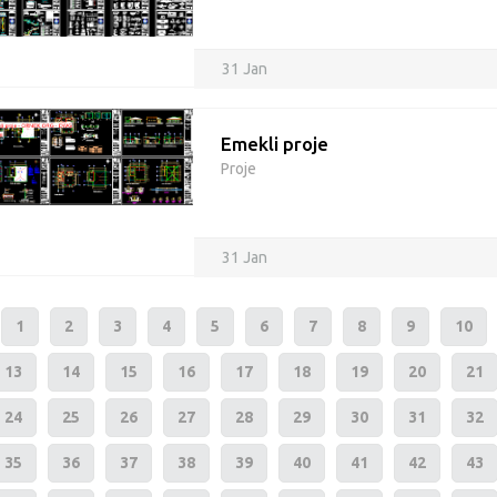
31 Jan
Emekli proje
Proje
31 Jan
1
2
3
4
5
6
7
8
9
10
13
14
15
16
17
18
19
20
21
24
25
26
27
28
29
30
31
32
35
36
37
38
39
40
41
42
43