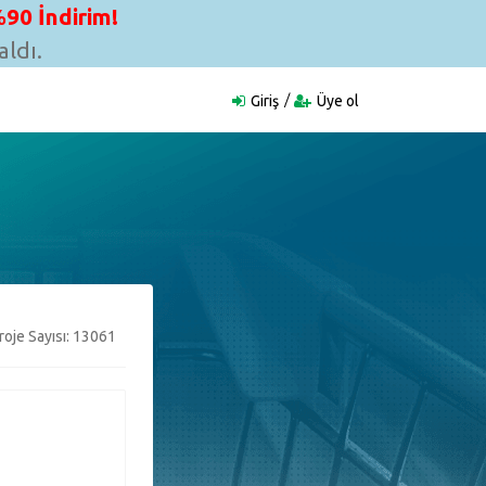
90 İndirim!
ldı.
Giriş
Üye ol
oje Sayısı: 13061