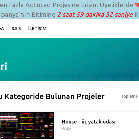
n Fazla Autocad Projesine Erişin! Üyeliklerde
%
panya'nın Bitimine
2 saat 59 dakika 31 saniye
Ka
DA
S.S.S
İLETIŞIM
ri
u Kategoride Bulunan Projeler
Toplam Pr
House - üç yatak odası -
Proje