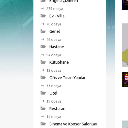
Engelli Çizimleri
275 dosya
Ev - Villa
70 dosya
Genel
46 dosya
Hastane
94 dosya
Kütüphane
12 dosya
Ofis ve Ticari Yapılar
33 dosya
Otel
19 dosya
Restoran
14 dosya
Sinema ve Konser Salonları