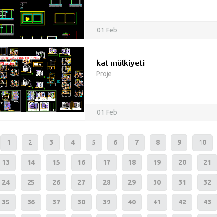
01 Feb
kat mülkiyeti
Proje
01 Feb
1
2
3
4
5
6
7
8
9
10
13
14
15
16
17
18
19
20
21
24
25
26
27
28
29
30
31
32
35
36
37
38
39
40
41
42
43