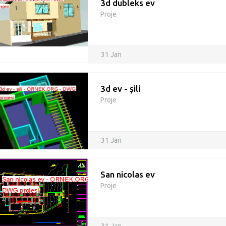
3d dubleks ev
Proje
31 Jan
3d ev - şili
Proje
31 Jan
San nicolas ev
Proje