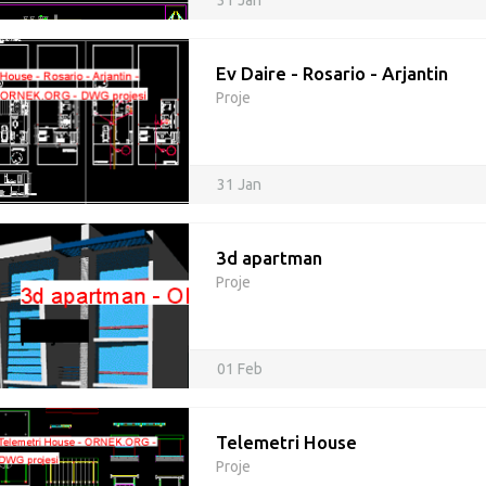
31 Jan
Ev Daire - Rosario - Arjantin
Proje
31 Jan
3d apartman
Proje
01 Feb
Telemetri House
Proje