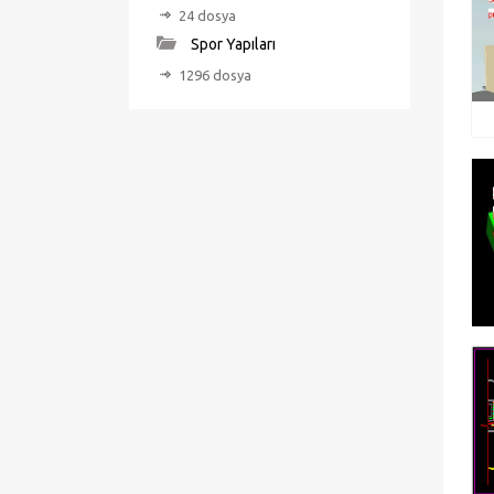
24 dosya
Spor Yapıları
1296 dosya