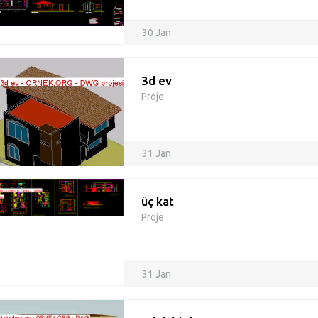
30 Jan
3d ev
Proje
31 Jan
üç kat
Proje
31 Jan