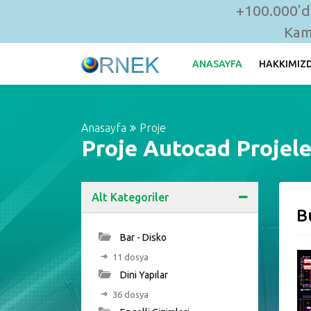
+100.000'de
Kam
ANASAYFA
HAKKIMIZ
Anasayfa
Proje
Proje Autocad Projele
Alt Kategoriler
B
Bar - Disko
11 dosya
Dini Yapılar
36 dosya