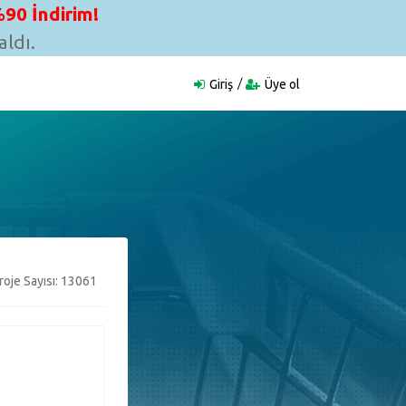
90 İndirim!
ldı.
Giriş
Üye ol
oje Sayısı: 13061