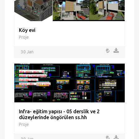
Köy evi
Proje
30 Jan
Infra- eğitim yapısı - 05 derslik ve 2
düzeylerinde öngörülen ss.hh
Proje
30 Jan