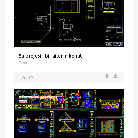
Su projesi , bir ailenin konut
Proje
29 Jan