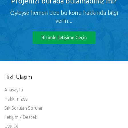
Projenizi burada bulamadınız mı?
Öyleyse hemen bize bu konu hakkında bilgi
verin...
Bizimle Iletişime Geçin
Hızlı Ulaşım
Anasayfa
Hakkımızda
Sık Sorulan Sorular
İletişim / Destek
Üye Ol