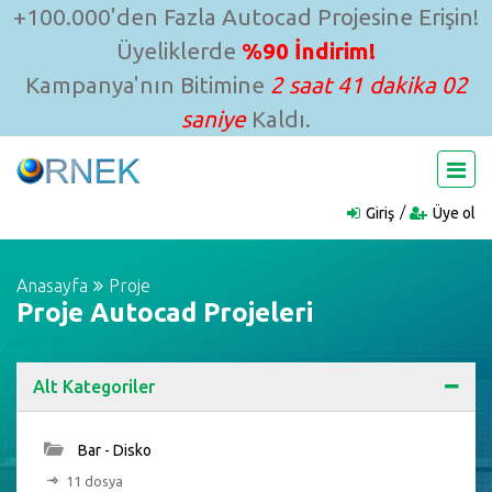
+100.000'den Fazla Autocad Projesine Erişin!
Üyeliklerde
%90 İndirim!
Kampanya'nın Bitimine
2 saat 41 dakika 01
saniye
Kaldı.
Giriş
Üye ol
Anasayfa
Proje
Proje Autocad Projeleri
Alt Kategoriler
Bar - Disko
11 dosya