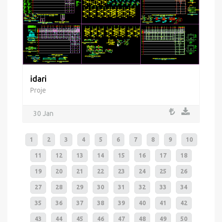
idari
Proje
30 Jan
1
2
3
4
5
6
7
8
9
10
11
12
13
14
15
16
17
18
19
20
21
22
23
24
25
26
27
28
29
30
31
32
33
34
35
36
37
38
39
40
41
42
43
44
45
46
47
48
49
50