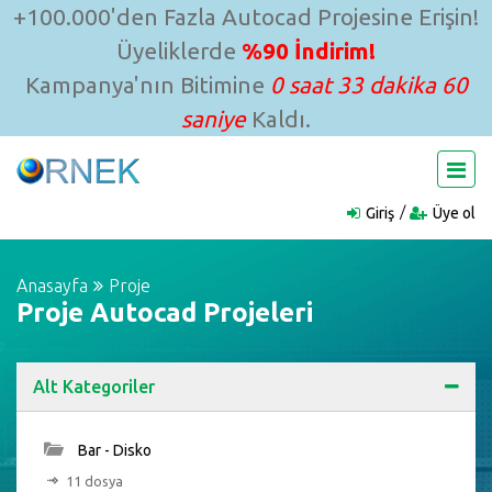
+100.000'den Fazla Autocad Projesine Erişin!
Üyeliklerde
%90 İndirim!
Kampanya'nın Bitimine
0 saat 33 dakika 59
saniye
Kaldı.
Giriş
Üye ol
Anasayfa
Proje
Proje Autocad Projeleri
Alt Kategoriler
Bar - Disko
11 dosya