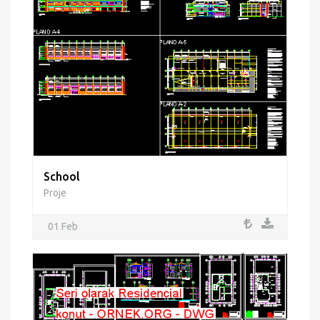
School
Proje
01 Feb