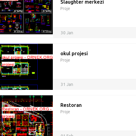
Slaughter merkezi
Proje
30 Jan
okul projesi
Proje
31 Jan
Restoran
Proje