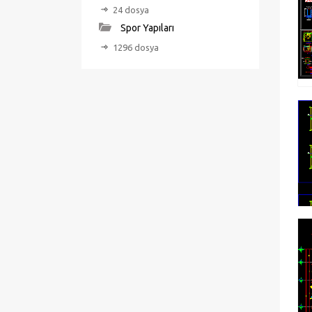
24 dosya
Spor Yapıları
1296 dosya