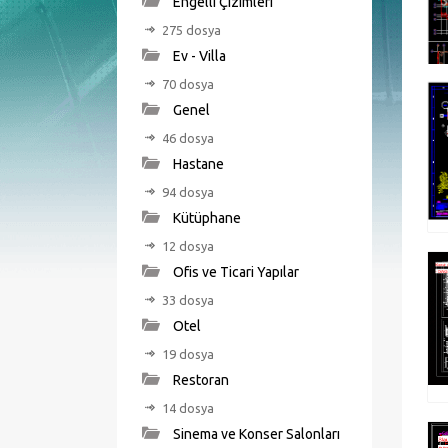
Engelli Çizimleri
275 dosya
Ev - Villa
70 dosya
Genel
46 dosya
Hastane
94 dosya
Kütüphane
12 dosya
Ofis ve Ticari Yapılar
33 dosya
Otel
19 dosya
Restoran
14 dosya
Sinema ve Konser Salonları