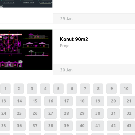
29 Jan
Konut 90m2
Proje
30 Jan
1
2
3
4
5
6
7
8
9
10
13
14
15
16
17
18
19
20
21
24
25
26
27
28
29
30
31
32
35
36
37
38
39
40
41
42
43