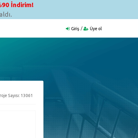
90 İndirim!
ldı.
Giriş
Üye ol
oje Sayısı: 13061