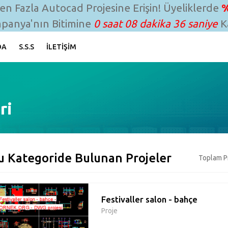
n Fazla Autocad Projesine Erişin! Üyeliklerde
%
panya'nın Bitimine
0 saat 08 dakika 35 saniye
Ka
DA
S.S.S
İLETIŞIM
ri
u Kategoride Bulunan Projeler
Toplam Pr
Festivaller salon - bahçe
Proje