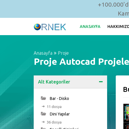
+100.000'de
Kam
ANASAYFA
HAKKIMIZ
Anasayfa
Proje
Proje Autocad Projele
Alt Kategoriler
B
Bar - Disko
11 dosya
Dini Yapılar
36 dosya