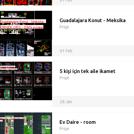
01 Feb
Guadalajara Konut - Meksika
Proje
01 Feb
5 kişi için tek aile ikamet
Proje
28 Jan
Ev Daire - room
Proje