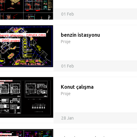
01 Feb
benzin istasyonu
Proje
01 Feb
Konut çalışma
Proje
28 Jan