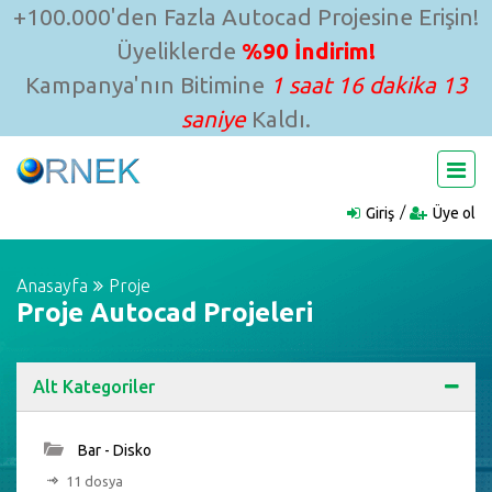
+100.000'den Fazla Autocad Projesine Erişin!
Üyeliklerde
%90 İndirim!
Kampanya'nın Bitimine
1 saat 16 dakika 12
saniye
Kaldı.
Giriş
Üye ol
Anasayfa
Proje
Proje Autocad Projeleri
Alt Kategoriler
Bar - Disko
11 dosya