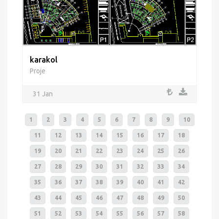
karakol
Proje
31 Jan
1
2
3
4
5
6
7
8
9
10
11
12
13
14
15
16
17
18
19
20
21
22
23
24
25
26
27
28
29
30
31
32
33
34
35
36
37
38
39
40
41
42
43
44
45
46
47
48
49
50
51
52
53
54
55
56
57
58