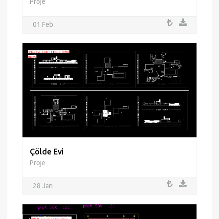
Proje
01 Feb
Çölde Evi
Proje
28 Jan