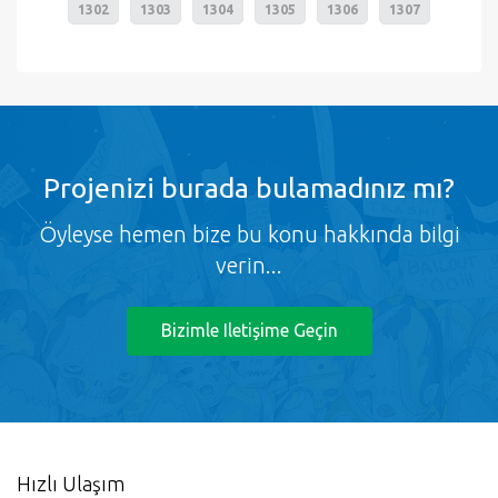
1302
1303
1304
1305
1306
1307
Projenizi burada bulamadınız mı?
Öyleyse hemen bize bu konu hakkında bilgi
verin...
Bizimle Iletişime Geçin
Hızlı Ulaşım