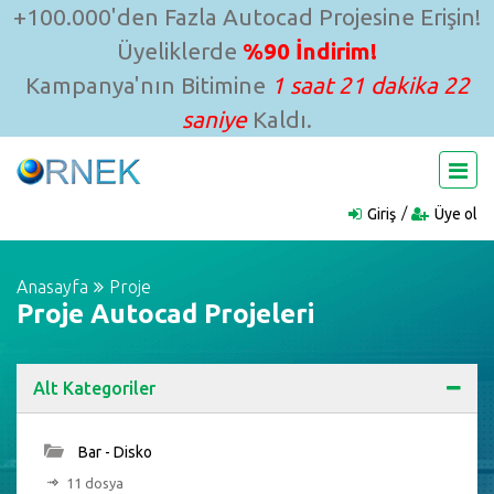
+100.000'den Fazla Autocad Projesine Erişin!
Üyeliklerde
%90 İndirim!
Kampanya'nın Bitimine
1 saat 21 dakika 20
saniye
Kaldı.
Giriş
Üye ol
Anasayfa
Proje
Proje Autocad Projeleri
Alt Kategoriler
Bar - Disko
11 dosya