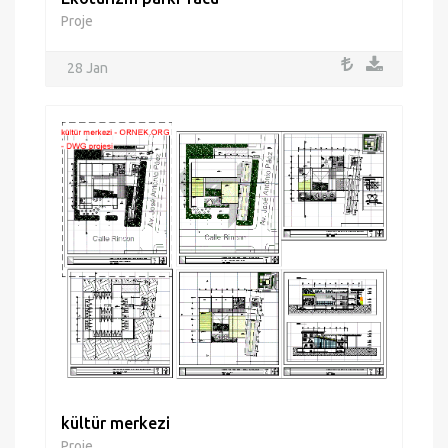
Proje
28 Jan
kültür merkezi
Proje