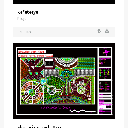
kafeterya
Proje
28 Jan
Ekoturizm parkı Yacu