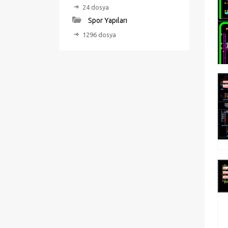
24 dosya
Spor Yapıları
1296 dosya