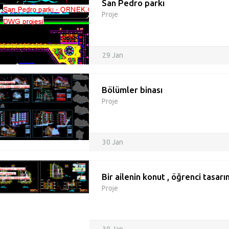
San Pedro parkı
Proje
29 Jan
Bölümler binası
Proje
30 Jan
Bir ailenin konut , öğrenci tasar
Proje