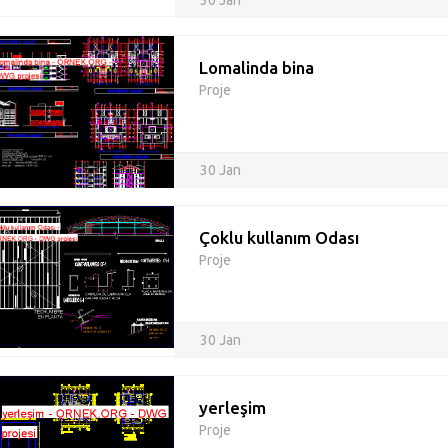
30 Jan
Lomalinda bina
Proje
30 Jan
Çoklu kullanım Odası
Proje
30 Jan
yerleşim
Proje