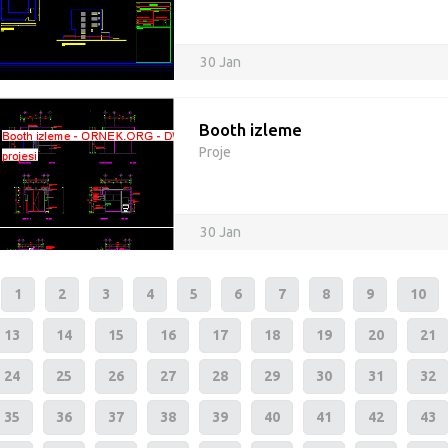
30 Jan
Booth izleme
Proje
30 Jan
1
2
3
4
5
6
7
8
9
10
13
14
15
16
17
18
19
20
21
24
25
26
27
28
29
30
31
32
35
36
37
38
39
40
41
42
43