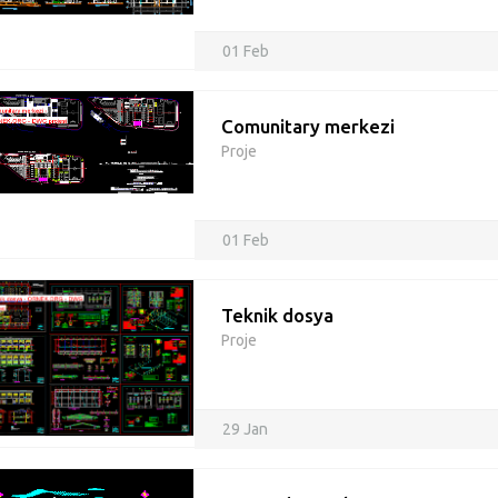
01 Feb
Comunitary merkezi
Proje
01 Feb
Teknik dosya
Proje
29 Jan