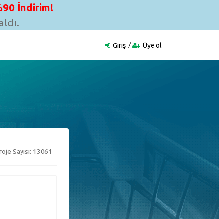
90 İndirim!
ldı.
Giriş
Üye ol
oje Sayısı: 13061