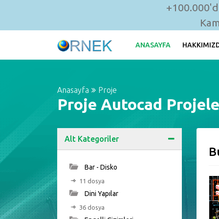
+100.000'de
Kam
ANASAYFA
HAKKIMIZ
Anasayfa
Proje
Proje Autocad Projele
Alt Kategoriler
B
Bar - Disko
11 dosya
Dini Yapılar
36 dosya