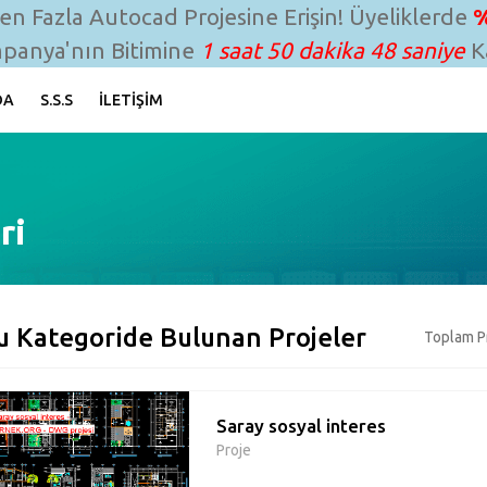
n Fazla Autocad Projesine Erişin! Üyeliklerde
%
panya'nın Bitimine
1 saat 50 dakika 47 saniye
Ka
DA
S.S.S
İLETIŞIM
ri
u Kategoride Bulunan Projeler
Toplam Pr
Saray sosyal interes
Proje