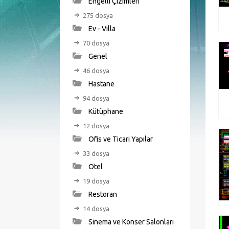
Engelli Çizimleri
275 dosya
Ev - Villa
70 dosya
Genel
46 dosya
Hastane
94 dosya
Kütüphane
12 dosya
Ofis ve Ticari Yapılar
33 dosya
Otel
19 dosya
Restoran
14 dosya
Sinema ve Konser Salonları