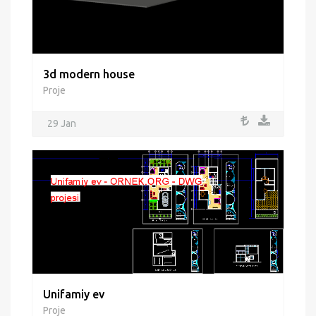
3d modern house
Proje
29 Jan
Unifamiy ev
Proje