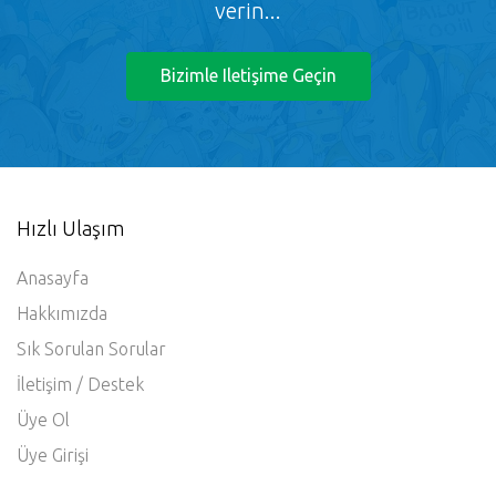
verin...
Bizimle Iletişime Geçin
Hızlı Ulaşım
Anasayfa
Hakkımızda
Sık Sorulan Sorular
İletişim / Destek
Üye Ol
Üye Girişi