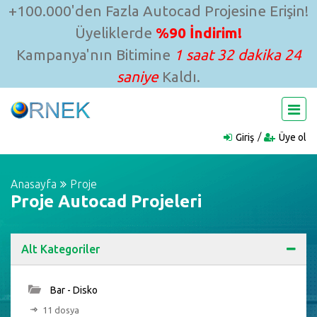
+100.000'den Fazla Autocad Projesine Erişin!
Üyeliklerde
%90 İndirim!
Kampanya'nın Bitimine
1 saat 32 dakika 23
saniye
Kaldı.
Giriş
Üye ol
Anasayfa
Proje
Proje Autocad Projeleri
Alt Kategoriler
Bar - Disko
11 dosya