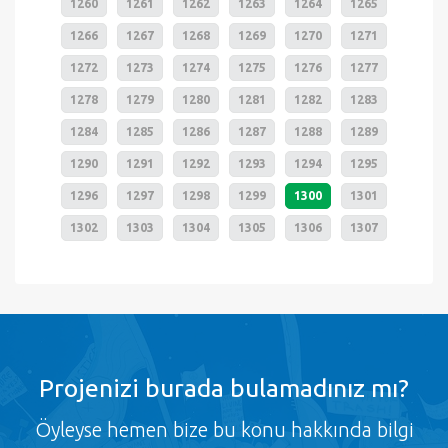
1260
1261
1262
1263
1264
1265
1266
1267
1268
1269
1270
1271
1272
1273
1274
1275
1276
1277
1278
1279
1280
1281
1282
1283
1284
1285
1286
1287
1288
1289
1290
1291
1292
1293
1294
1295
1296
1297
1298
1299
1300
1301
1302
1303
1304
1305
1306
1307
Projenizi burada bulamadınız mı?
Öyleyse hemen bize bu konu hakkında bilgi