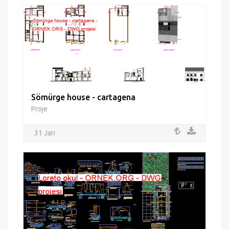
Sömürge house - cartagena
Proje
31 Jan