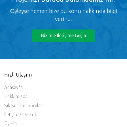
Öyleyse hemen bize bu konu hakkında bilgi
verin...
Bizimle Iletişime Geçin
Hızlı Ulaşım
Anasayfa
Hakkımızda
Sık Sorulan Sorular
İletişim / Destek
Üye Ol