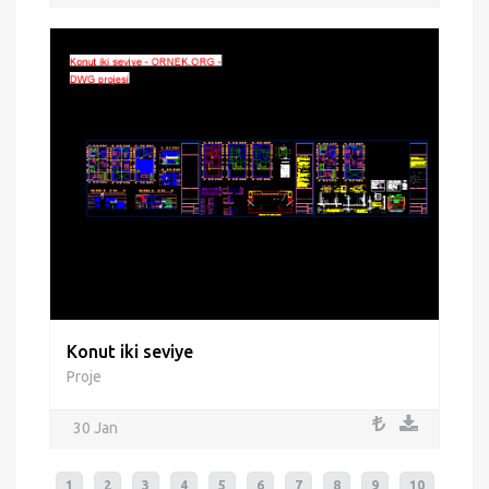
Konut iki seviye
Proje
30 Jan
1
2
3
4
5
6
7
8
9
10