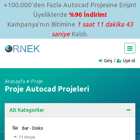
+100.000'den Fazla Autocad Projesine Erişin!
Üyeliklerde
%90 İndirim!
Kampanya'nın Bitimine
1 saat 11 dakika 42
saniye
Kaldı.
Giriş
Üye ol
Anasayfa
Proje
Proje Autocad Projeleri
Alt Kategoriler
Bar - Disko
11 dosya