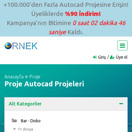
+100.000'den Fazla Autocad Projesine Erişin!
Üyeliklerde
%90 İndirim!
Kampanya'nın Bitimine
0 saat 02 dakika 45
saniye
Kaldı.
Giriş
Üye ol
Anasayfa
Proje
Proje Autocad Projeleri
Alt Kategoriler
Bar - Disko
11 dosya