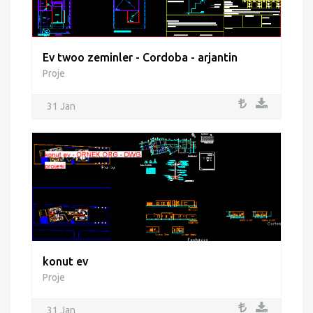
Ev twoo zeminler - Cordoba - arjantin
Proje
31 Jan
konut ev
Proje
31 Jan