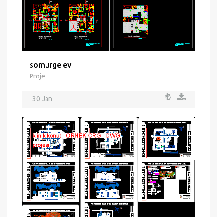
sömürge ev
Proje
30 Jan