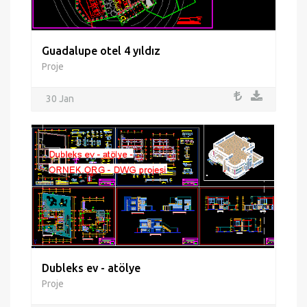
Guadalupe otel 4 yıldız
Proje
30 Jan
Dubleks ev - atölye
Proje