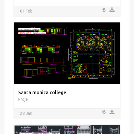
01 Feb
Santa monica college
Proje
28 Jan