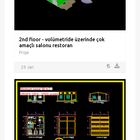
2nd floor - volümetride üzerinde çok
amaçlı salonu restoran
Proje
29 Jan