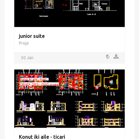
junior suite
Proje
30 Jan
Konut iki aile - ticari