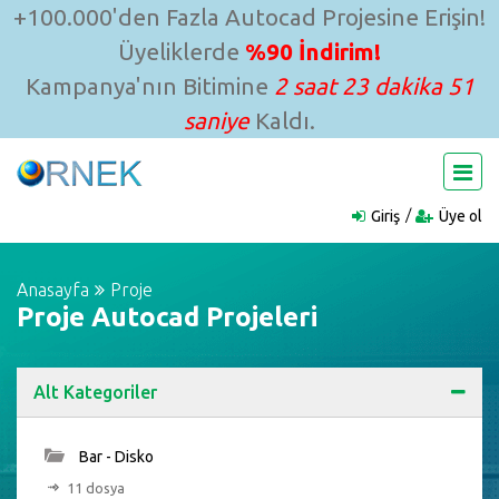
+100.000'den Fazla Autocad Projesine Erişin!
Üyeliklerde
%90 İndirim!
Kampanya'nın Bitimine
2 saat 23 dakika 49
saniye
Kaldı.
Giriş
Üye ol
Anasayfa
Proje
Proje Autocad Projeleri
Alt Kategoriler
Bar - Disko
11 dosya