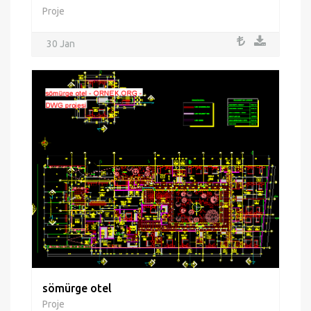
Proje
30 Jan
sömürge otel
Proje