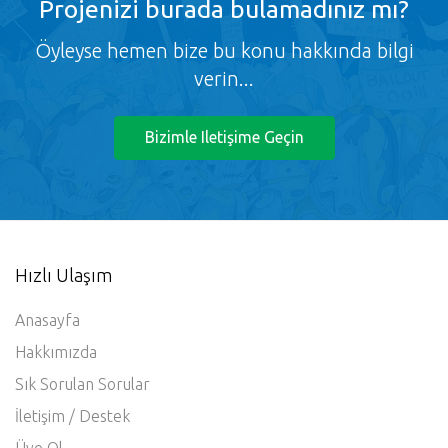
Projenizi burada bulamadınız mı?
Öyleyse hemen bize bu konu hakkında bilgi
verin...
Bizimle Iletişime Geçin
Hızlı Ulaşım
Anasayfa
Hakkımızda
Sık Sorulan Sorular
İletişim / Destek