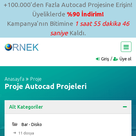
+100.000'den Fazla Autocad Projesine Erişin!
Üyeliklerde
%90 İndirim!
Kampanya'nın Bitimine
1 saat 55 dakika 45
saniye
Kaldı.
Giriş
Üye ol
Anasayfa
Proje
Proje Autocad Projeleri
Alt Kategoriler
Bar - Disko
11 dosya