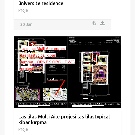
üniversite residence
Proje
30 Jan
Las lilas Multi Aile projesi las lilastypical
kibar kırpma
Proje