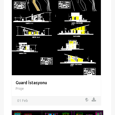
Guard İstasyonu
Proje
01 Feb