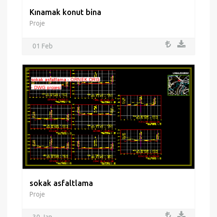
Kınamak konut bina
Proje
01 Feb
sokak asfaltlama
Proje
30 Jan