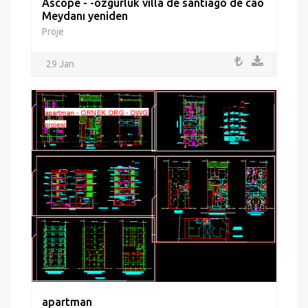
Ascope - -özgürlük villa de santiago de cao
Meydanı yeniden
Proje
29 Jan
apartman