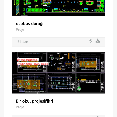
otobüs durağı
Proje
31 Jan
Bir okul projesifikri
Proje