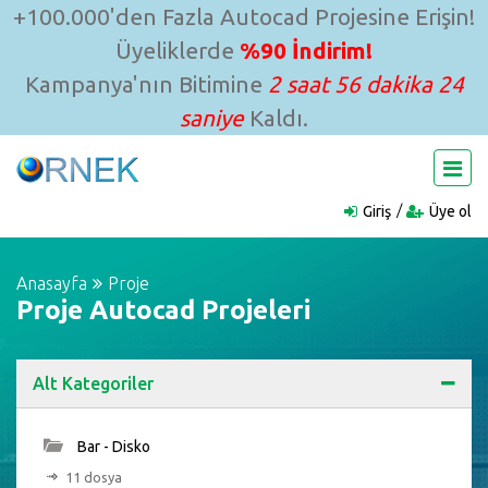
+100.000'den Fazla Autocad Projesine Erişin!
Üyeliklerde
%90 İndirim!
Kampanya'nın Bitimine
2 saat 56 dakika 23
saniye
Kaldı.
Giriş
Üye ol
Anasayfa
Proje
Proje Autocad Projeleri
Alt Kategoriler
Bar - Disko
11 dosya