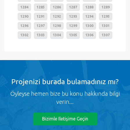
1284
1285
1286
1287
1288
1289
1290
1291
1292
1293
1294
1295
1296
1297
1298
1299
1300
1301
1302
1303
1304
1305
1306
1307
Projenizi burada bulamadınız mı?
Öyleyse hemen bize bu konu hakkında bilgi
verin...
Bizimle Iletişime Geçin