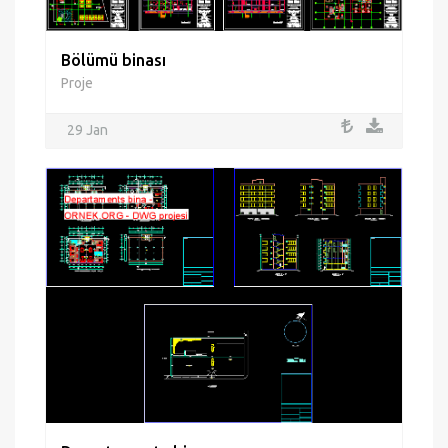
Bölümü binası
Proje
29 Jan