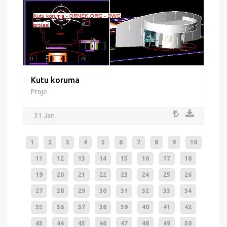
Kutu koruma
Proje
31 Jan
1
2
3
4
5
6
7
8
9
10
11
12
13
14
15
16
17
18
19
20
21
22
23
24
25
26
27
28
29
30
31
32
33
34
35
36
37
38
39
40
41
42
43
44
45
46
47
48
49
50