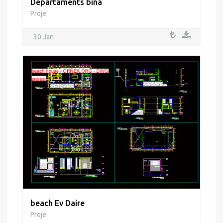
Departaments bina
Proje
30 Jan
beach Ev Daire
Proje