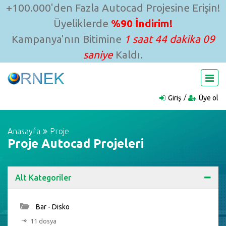
+100.000'den Fazla Autocad Projesine Erişin!
Üyeliklerde
%90 İndirim!
Kampanya'nın Bitimine
1 saat 44 dakika 08
saniye
Kaldı.
Giriş
Üye ol
Anasayfa
Proje
Proje Autocad Projeleri
Alt Kategoriler
Bar - Disko
11 dosya