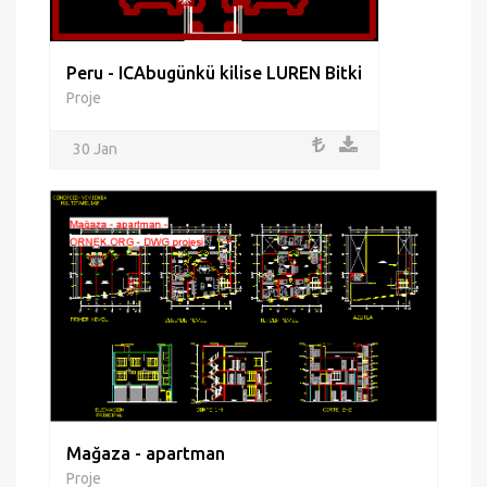
Peru - ICAbugünkü kilise LUREN Bitki
Proje
30 Jan
Mağaza - apartman
Proje