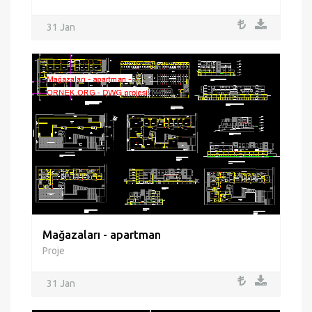
31 Jan
Mağazaları - apartman
Proje
31 Jan