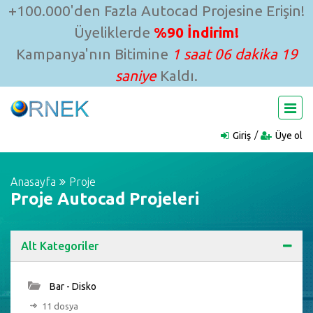
+100.000'den Fazla Autocad Projesine Erişin!
Üyeliklerde
%90 İndirim!
Kampanya'nın Bitimine
1 saat 06 dakika 18
saniye
Kaldı.
Giriş
Üye ol
Anasayfa
Proje
Proje Autocad Projeleri
Alt Kategoriler
Bar - Disko
11 dosya