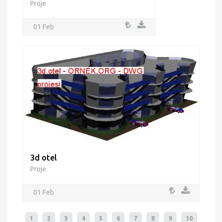
Proje
01 Feb
3d otel
Proje
01 Feb
1
2
3
4
5
6
7
8
9
10