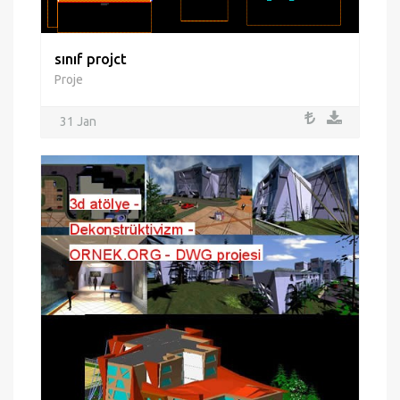
sınıf projct
Proje
31 Jan