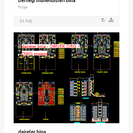
Derneği mühendisleri bina
Proje
01 Feb
daireler bina