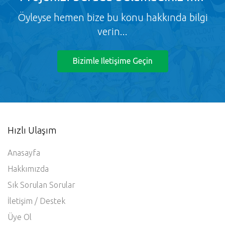
Öyleyse hemen bize bu konu hakkında bilgi
verin...
Bizimle Iletişime Geçin
Hızlı Ulaşım
Anasayfa
Hakkımızda
Sık Sorulan Sorular
İletişim / Destek
Üye Ol