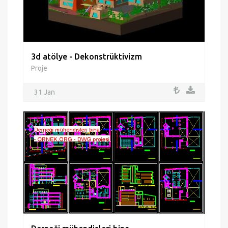
3d atölye - Dekonstrüktivizm
Proje
31 Jan