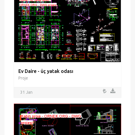
Ev Daire - üç yatak odası
Proje
31 Jan