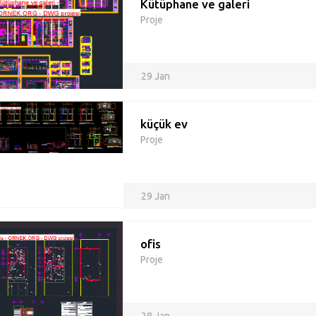
Kütüphane ve galeri
Proje
29 Jan
küçük ev
Proje
29 Jan
ofis
Proje