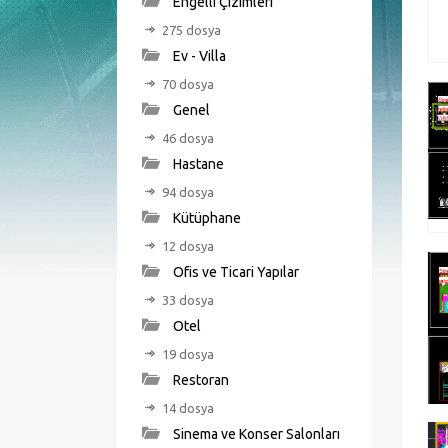
Engelli Çizimleri
275 dosya
Ev - Villa
70 dosya
Genel
46 dosya
Hastane
94 dosya
Kütüphane
12 dosya
Ofis ve Ticari Yapılar
33 dosya
Otel
19 dosya
Restoran
14 dosya
Sinema ve Konser Salonları