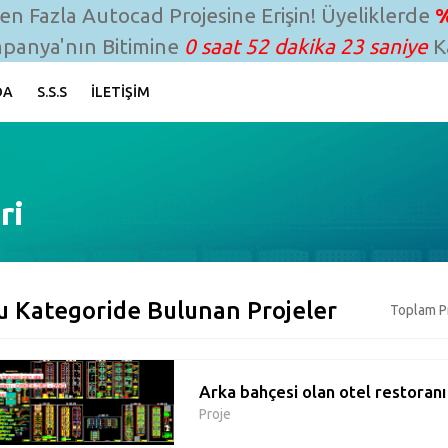
n Fazla Autocad Projesine Erişin! Üyeliklerde
%
panya'nın Bitimine
0 saat 52 dakika 22 saniye
Ka
DA
S.S.S
İLETIŞIM
ri
u Kategoride Bulunan Projeler
Toplam Pr
Arka bahçesi olan otel restoranı
Proje