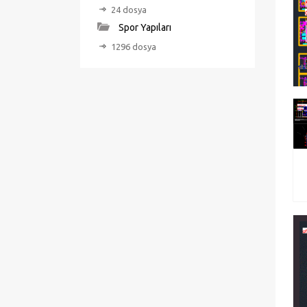
24 dosya
Spor Yapıları
1296 dosya