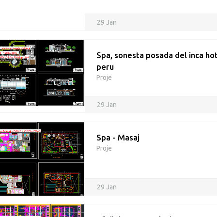
29 Jan
Spa, sonesta posada del inca hot
peru
Proje
29 Jan
Spa - Masaj
Proje
29 Jan