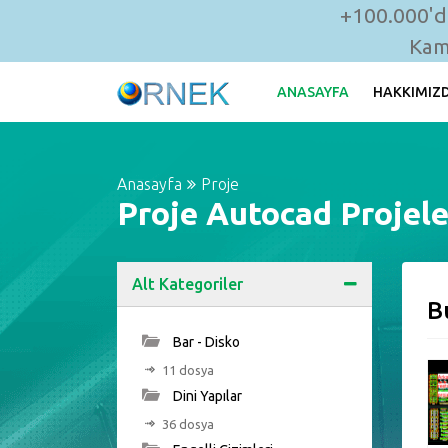
+100.000'de
Kam
ANASAYFA
HAKKIMIZ
Anasayfa
Proje
Proje Autocad Projele
Alt Kategoriler
B
Bar - Disko
11 dosya
Dini Yapılar
36 dosya