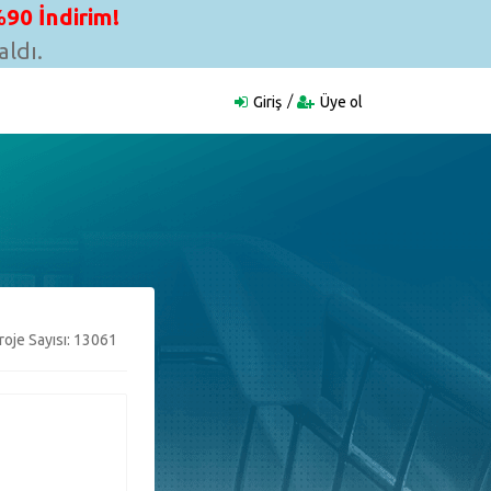
90 İndirim!
ldı.
Giriş
Üye ol
oje Sayısı: 13061