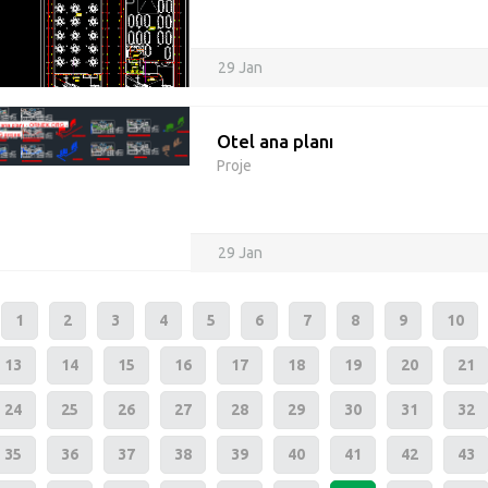
29 Jan
Otel ana planı
Proje
29 Jan
1
2
3
4
5
6
7
8
9
10
13
14
15
16
17
18
19
20
21
24
25
26
27
28
29
30
31
32
35
36
37
38
39
40
41
42
43