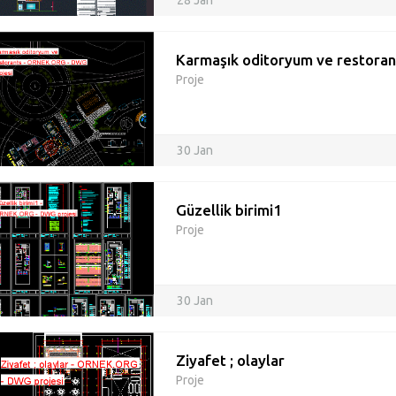
28 Jan
Karmaşık oditoryum ve restoran
Proje
30 Jan
Güzellik birimi1
Proje
30 Jan
Ziyafet ; olaylar
Proje