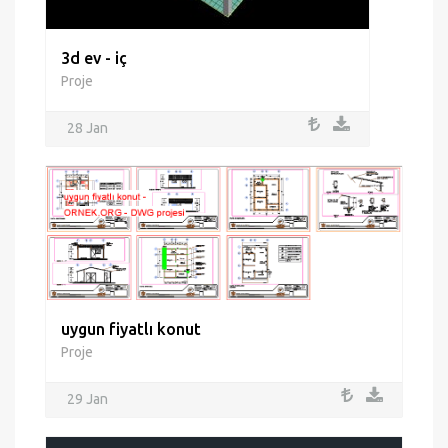
3d ev - iç
Proje
28 Jan
uygun fiyatlı konut
Proje
29 Jan