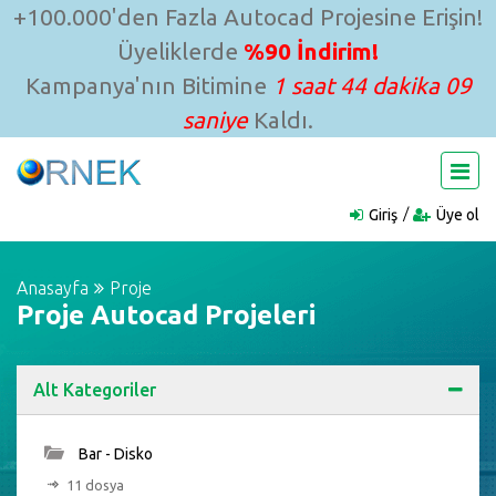
+100.000'den Fazla Autocad Projesine Erişin!
Üyeliklerde
%90 İndirim!
Kampanya'nın Bitimine
1 saat 44 dakika 08
saniye
Kaldı.
Giriş
Üye ol
Anasayfa
Proje
Proje Autocad Projeleri
Alt Kategoriler
Bar - Disko
11 dosya