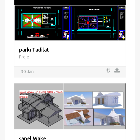
parkı Tadilat
Proje
30 Jan
şapel Wake